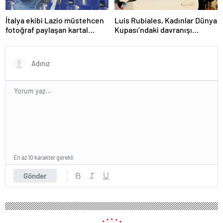
İtalya ekibi Lazio müstehcen
Luis Rubiales, Kadınlar Dünya
fotoğraf paylaşan kartal
Kupası’ndaki davranışı
eğitmenini kovdu
nedeniyle cinsel saldırıdan
suçlu bulundu
En az 10 karakter gerekli
Gönder