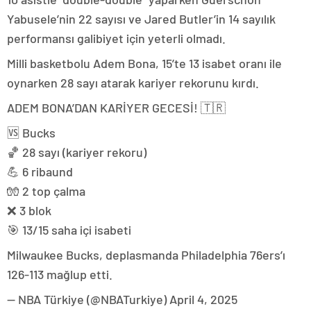
Yabusele’nin 22 sayısı ve Jared Butler’in 14 sayılık
performansı galibiyet için yeterli olmadı.
Milli basketbolu Adem Bona, 15’te 13 isabet oranı ile
oynarken 28 sayı atarak kariyer rekorunu kırdı.
ADEM BONA’DAN KARİYER GECESİ! 🇹🇷
🆚 Bucks
🏀 28 sayı (kariyer rekoru)
💪 6 ribaund
🧤 2 top çalma
❌ 3 blok
🎯 13/15 saha içi isabeti
Milwaukee Bucks, deplasmanda Philadelphia 76ers’ı
126-113 mağlup etti.
— NBA Türkiye (@NBATurkiye) April 4, 2025