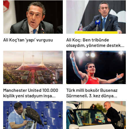
Ali Koç’tan ‘yapı’ vurgusu
Ali Koç: Ben tribünde
olsaydım, yönetime destek
olurdum
Manchester United 100.000
Türk milli boksör Busenaz
kişilik yeni stadyum inşa
Sürmeneli, 3. kez dünya
etmeyi planlıyor
şampiyonu oldu