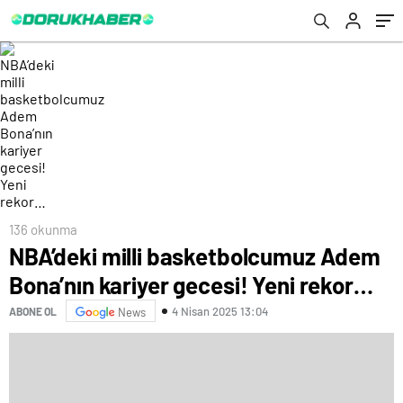
136 okunma
NBA’deki milli basketbolcumuz Adem
Bona’nın kariyer gecesi! Yeni rekor…
4 Nisan 2025 13:04
ABONE OL
News