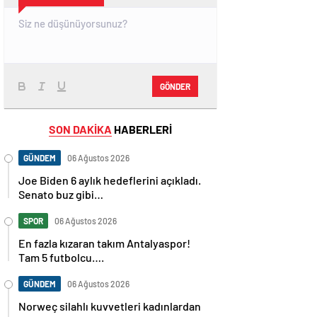
GÖNDER
SON DAKİKA
HABERLERİ
GÜNDEM
06 Ağustos 2026
Joe Biden 6 aylık hedeflerini açıkladı.
Senato buz gibi…
SPOR
06 Ağustos 2026
En fazla kızaran takım Antalyaspor!
Tam 5 futbolcu….
GÜNDEM
06 Ağustos 2026
Norweç silahlı kuvvetleri kadınlardan