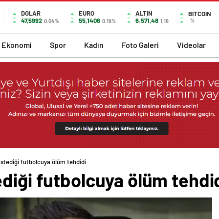
DOLAR
EURO
ALTIN
BITCOIN
47,5992
55,1406
6.571,48
%
0.04%
0.19%
1,16
Ekonomi
Spor
Kadın
Foto Galeri
Videolar
stediği futbolcuya ölüm tehdidi
diği futbolcuya ölüm tehdi