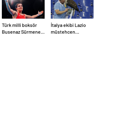
Türk milli boksör
İtalya ekibi Lazio
Busenaz Sürmeneli,
müstehcen
3. kez dünya
fotoğraf paylaşan
şampiyonu oldu
kartal eğitmenini
kovdu