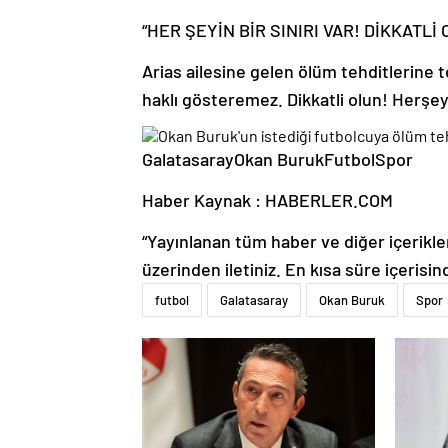
“HER ŞEYİN BİR SINIRI VAR! DİKKATLİ
Arias ailesine gelen ölüm tehditlerine t
haklı gösteremez. Dikkatli olun! Herşeyin 
GalatasarayOkan BurukFutbolSpor
Haber Kaynak : HABERLER.COM
“Yayınlanan tüm haber ve diğer içerikler i
üzerinden iletiniz. En kısa süre içerisin
futbol
Galatasaray
Okan Buruk
Spor