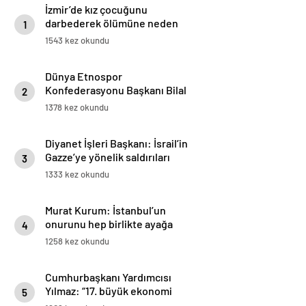
İzmir’de kız çocuğunu
darbederek ölümüne neden
1
olan sanığın duruşması başladı
1543 kez okundu
Dünya Etnospor
Konfederasyonu Başkanı Bilal
2
Erdoğan: Batı, çifte standart
1378 kez okundu
uyguluyor
Diyanet İşleri Başkanı: İsrail’in
Gazze’ye yönelik saldırıları
3
derhal durdurulmalı
1333 kez okundu
Murat Kurum: İstanbul’un
onurunu hep birlikte ayağa
4
kaldıracağız
1258 kez okundu
Cumhurbaşkanı Yardımcısı
Yılmaz: “17. büyük ekonomi
5
olduk, satın alma gücü