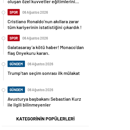
oluşan özel kuvvetler eğitimlerini
başlattı.
SPOR
06 Ağustos 2026
Cristiano Ronaldo’nun akıllara zarar
tüm kariyerinin istatistiğini çıkardık !
SPOR
06 Ağustos 2026
Galatasaray’a kötü haber! Monaco’dan
flaş Onyekuru kararı.
GÜNDEM
06 Ağustos 2026
Trump’tan seçim sonrası ilk mülakat
GÜNDEM
06 Ağustos 2026
Avusturya başbakanı Sebastian Kurz
ile ilgili bilinmeyenler
KATEGORİNİN POPÜLERLERİ