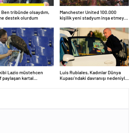
: Ben tribünde olsaydım,
Manchester United 100.000
me destek olurdum
kişilik yeni stadyum inşa etmeyi
planlıyor
ekibi Lazio müstehcen
Luis Rubiales, Kadınlar Dünya
f paylaşan kartal
Kupası’ndaki davranışı nedeniyle
nini kovdu
cinsel saldırıdan suçlu bulundu