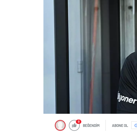
0
BEĞENDİM
ABONE OL