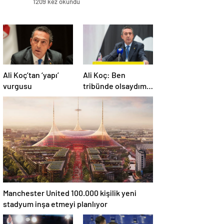
1209 kez okundu
paritesine göre ise 11. büyük
ekonomi konumundayız”
Ali Koç’tan ‘yapı’
Ali Koç: Ben
vurgusu
tribünde olsaydım,
yönetime destek
olurdum
Manchester United 100.000 kişilik yeni
stadyum inşa etmeyi planlıyor