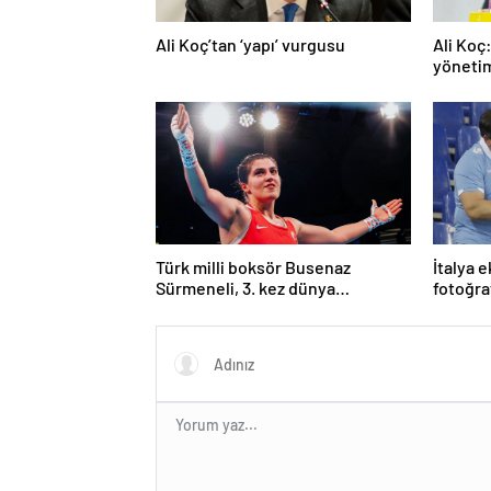
Ali Koç’tan ‘yapı’ vurgusu
Ali Koç
yöneti
Türk milli boksör Busenaz
İtalya 
Sürmeneli, 3. kez dünya
fotoğra
şampiyonu oldu
eğitme