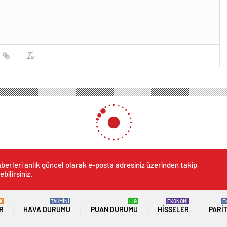
berleri anlık güncel olarak e-posta adresiniz üzerinden takip
ebilirsiniz.
K
TAHMİNİ
LİG
EKONOMİ
E
R
HAVA DURUMU
PUAN DURUMU
HISSELER
PARI