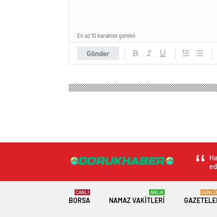
En az 10 karakter gerekli
Gönder
Ha
ed
CANLI
ANLIK
GÜNLÜ
BORSA
NAMAZ VAKITLERI
GAZETELE