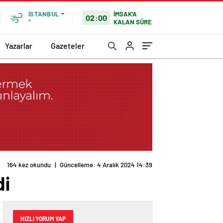
İMSAK'A
İSTANBUL
02:00
KALAN SÜRE
°
Yazarlar
Gazeteler
164 kez okundu
|
Güncelleme: 4 Aralık 2024 14:39
di
HIZLI YORUM YAP