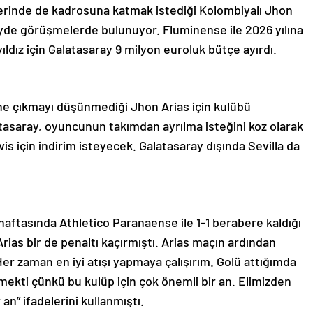
ferinde de kadrosuna katmak istediği Kolombiyalı Jhon
zeyde görüşmelerde bulunuyor. Fluminense ile 2026 yılına
ldız için Galatasaray 9 milyon euroluk bütçe ayırdı.
ne çıkmayı düşünmediği Jhon Arias için kulübü
atasaray, oyuncunun takımdan ayrılma isteğini koz olarak
is için indirim isteyecek. Galatasaray dışında Sevilla da
 haftasında Athletico Paranaense ile 1-1 berabere kaldığı
ias bir de penaltı kaçırmıştı. Arias maçın ardından
“Her zaman en iyi atışı yapmaya çalışırım. Golü attığımda
emekti çünkü bu kulüp için çok önemli bir an. Elimizden
an” ifadelerini kullanmıştı.