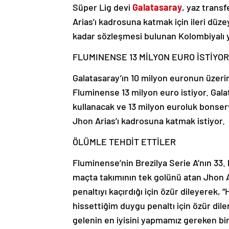
Süper Lig devi
Galatasaray
, yaz trans
Arias’ı kadrosuna katmak için ileri dü
kadar sözleşmesi bulunan Kolombiyalı yı
FLUMINENSE 13 MİLYON EURO İSTİYOR
Galatasaray’ın 10 milyon euronun üzeri
Fluminense 13 milyon euro istiyor. Gal
kullanacak ve 13 milyon euroluk bonserv
Jhon Arias’ı kadrosuna katmak istiyor.
ÖLÜMLE TEHDİT ETTİLER
Fluminense’nin Brezilya Serie A’nın 33.
maçta takımının tek golünü atan Jhon Ar
penaltıyı kaçırdığı için özür dileyerek, 
hissettiğim duygu penaltı için özür dil
gelenin en iyisini yapmamız gereken bir 