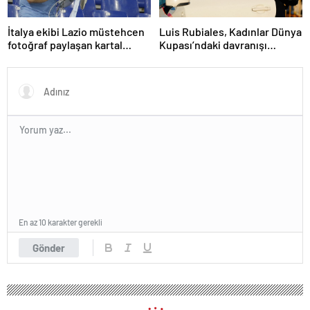
İtalya ekibi Lazio müstehcen
Luis Rubiales, Kadınlar Dünya
fotoğraf paylaşan kartal
Kupası’ndaki davranışı
eğitmenini kovdu
nedeniyle cinsel saldırıdan
suçlu bulundu
En az 10 karakter gerekli
Gönder