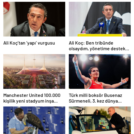
Ali Koç’tan ‘yapı’ vurgusu
Ali Koç: Ben tribünde
olsaydım, yönetime destek
olurdum
Manchester United 100.000
Türk milli boksör Busenaz
kişilik yeni stadyum inşa
Sürmeneli, 3. kez dünya
etmeyi planlıyor
şampiyonu oldu