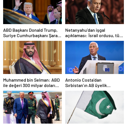
ABD Başkanı Donald Trump,
Netanyahu’dan işgal
Suriye Cumhurbaşkanı Şara
açıklaması: İsrail ordusu, tüm
ile görüşecek
gücüyle Gazze’ye girecek
Muhammed bin Selman: ABD
Antonio Costa’dan
ile değeri 300 milyar doları
Sırbistan’ın AB üyelik
aşan anlaşmalar imzaladık
sürecine ilişkin açıklama