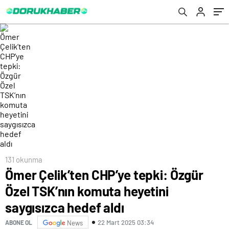
aldı
131 okunma
Ömer Çelik’ten CHP’ye tepki: Özgür
Özel TSK’nın komuta heyetini
saygısızca hedef aldı
22 Mart 2025 03:34
ABONE OL
News