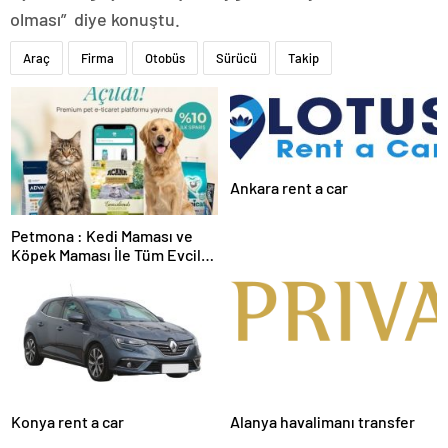
olması” diye konuştu.
Araç
Firma
Otobüs
Sürücü
Takip
Ankara rent a car
Petmona : Kedi Maması ve
Köpek Maması İle Tüm Evcil
Hayvan Ürünleri
Konya rent a car
Alanya havalimanı transfer