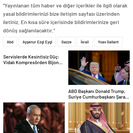
“Yayınlanan tüm haber ve diğer içerikler ile ilgili olarak
yasal bildirimlerinizi bize iletişim sayfası üzerinden
iletiniz. En kısa süre içerisinde bildirimlerinize geri
dönüş sağlanılacaktır.”
Abd
Ayşenur Ezgi Eygi
Gazze
İsrail
Yoav Gallant
Servislerde Kesintisiz Güç:
Vidalı Kompresörden Bijon
Tabancasına Tam Performans
ABD Başkanı Donald Trump,
Suriye Cumhurbaşkanı Şara
ile görüşecek