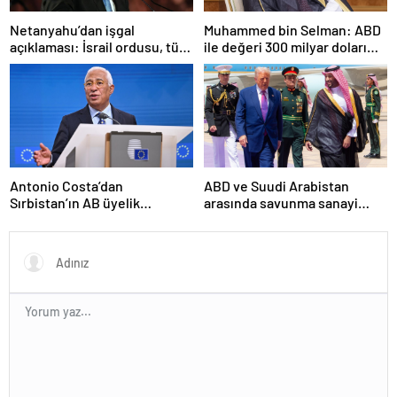
Netanyahu’dan işgal
Muhammed bin Selman: ABD
açıklaması: İsrail ordusu, tüm
ile değeri 300 milyar doları
gücüyle Gazze’ye girecek
aşan anlaşmalar imzaladık
Antonio Costa’dan
ABD ve Suudi Arabistan
Sırbistan’ın AB üyelik
arasında savunma sanayi
sürecine ilişkin açıklama
anlaşması imzalandı