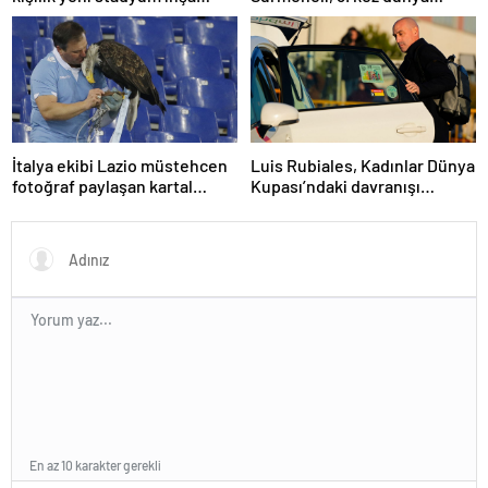
etmeyi planlıyor
şampiyonu oldu
İtalya ekibi Lazio müstehcen
Luis Rubiales, Kadınlar Dünya
fotoğraf paylaşan kartal
Kupası’ndaki davranışı
eğitmenini kovdu
nedeniyle cinsel saldırıdan
suçlu bulundu
En az 10 karakter gerekli