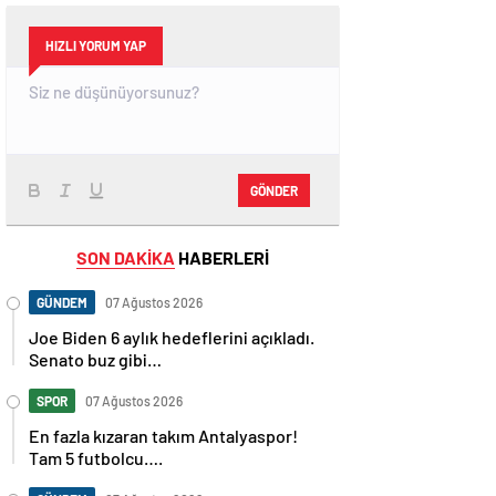
HIZLI YORUM YAP
GÖNDER
SON DAKİKA
HABERLERİ
GÜNDEM
07 Ağustos 2026
Joe Biden 6 aylık hedeflerini açıkladı.
Senato buz gibi…
SPOR
07 Ağustos 2026
En fazla kızaran takım Antalyaspor!
Tam 5 futbolcu….