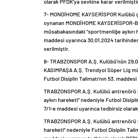
olarak PFDK’ya sevkine karar verilmişti
7- MONDİHOME KAYSERİSPOR Kulübü gör
oynanan MONDİHOME KAYSERİSPOR-BI
müsabakasındaki “sportmenliğe aykırı ha
maddesi uyarınca 30.01.2024 tarihinden 
verilmiştir.
8- TRABZONSPOR A.Ş. Kulübü’nün 29.0
KASIMPAŞA A.Ş. Trendyol Süper Lig müs
Futbol Disiplin Talimatı’nın 53. maddes
TRABZONSPOR A.Ş. Kulübü antrenörü 
aykırı hareketi” nedeniyle Futbol Disipl
7/1-e maddesi uyarınca tedbirsiz olara
TRABZONSPOR A.Ş. Kulübü antrenörü MU
hareketi” nedeniyle Futbol Disiplin Tali