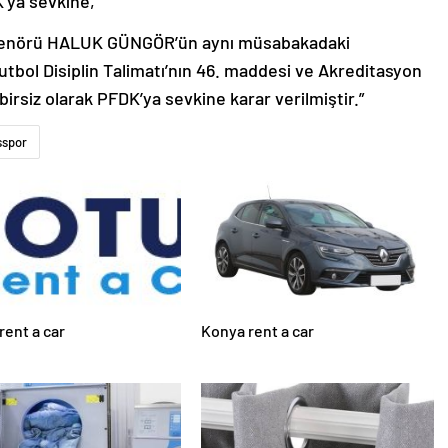
’ya sevkine,
renörü HALUK GÜNGÖR’ün aynı müsabakadaki
Futbol Disiplin Talimatı’nın 46. maddesi ve Akreditasyon
irsiz olarak PFDK’ya sevkine karar verilmiştir.”
sspor
rent a car
Konya rent a car