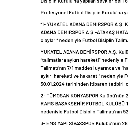
Disiplin Kurulu’na yapılan sevkler belli o
Profesyonel Futbol Disiplin Kurulu’na y
“1- YUKATEL ADANA DEMİRSPOR A.Ş. Ku
ADANA DEMİRSPOR A.Ş.-ATAKAŞ HATAYS
olayları” nedeniyle Futbol Disiplin Tal
YUKATEL ADANA DEMİRSPOR A.Ş. Kulü
“talimatlara aykırı hareketi” nedeniyle 
Talimatı’nın 7/1 maddesi uyarınca ve “
aykırı hareketi ve hakareti” nedeniyle F
30.01.2024 tarihinden itibaren tedbirli 
2- TÜMOSAN KONYASPOR Kulübü’nün 2
RAMS BAŞAKŞEHİR FUTBOL KULÜBÜ Trend
nedeniyle Futbol Disiplin Talimatı’nın 
3- EMS YAPI SİVASSPOR Kulübü’nün 28