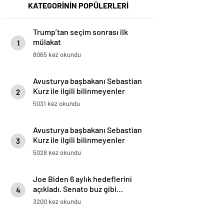
KATEGORİNİN POPÜLERLERİ
Trump’tan seçim sonrası ilk
mülakat
1
8065 kez okundu
Avusturya başbakanı Sebastian
Kurz ile ilgili bilinmeyenler
2
5031 kez okundu
Avusturya başbakanı Sebastian
Kurz ile ilgili bilinmeyenler
3
5028 kez okundu
Joe Biden 6 aylık hedeflerini
açıkladı. Senato buz gibi…
4
3200 kez okundu