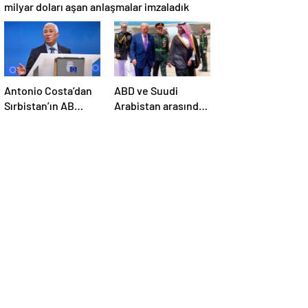
milyar doları aşan anlaşmalar imzaladık
Antonio Costa’dan
ABD ve Suudi
Sırbistan’ın AB
Arabistan arasında
üyelik sürecine
savunma sanayi
ilişkin açıklama
anlaşması imzalandı