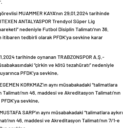
r.
evlisi MUAMMER KAYA’nın 29.01.2024 tarihinde
TEXEN ANTALYASPOR Trendyol Süper Lig
reketi” nedeniyle Futbol Disiplin Talimatı’nın 36.
itibaren tedbirli olarak PFDK’ya sevkine karar
1.2024 tarihinde oynanan TRABZONSPOR A.Ş.-
abakasındaki “çirkin ve kötü tezahüratı” nedeniyle
i uyarınca PFDK’ya sevkine,
EGEMEN KORKMAZ’ın aynı müsabakadaki “talimatlara
in Talimatı’nın 46. maddesi ve Akreditasyon Talimatı’nın
k PFDK’ya sevkine,
STAFA SARP’ın aynı müsabakadaki “talimatlara aykırı
matı’nın 46. maddesi ve Akreditasyon Talimatı’nın 7/1-e