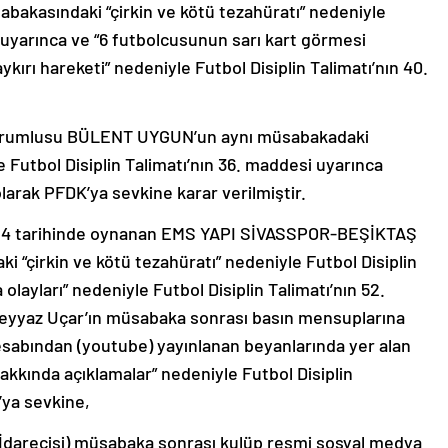
akasındaki “çirkin ve kötü tezahüratı” nedeniyle
i uyarınca ve “6 futbolcusunun sarı kart görmesi
ırı hareketi” nedeniyle Futbol Disiplin Talimatı’nın 40.
orumlusu BÜLENT UYGUN’un aynı müsabakadaki
e Futbol Disiplin Talimatı’nın 36. maddesi uyarınca
olarak PFDK’ya sevkine karar verilmiştir.
024 tarihinde oynanan EMS YAPI SİVASSPOR-BEŞİKTAŞ
 “çirkin ve kötü tezahüratı” nedeniyle Futbol Disiplin
olayları” nedeniyle Futbol Disiplin Talimatı’nın 52.
Feyyaz Uçar’ın müsabaka sonrası basın mensuplarına
esabından (youtube) yayınlanan beyanlarında yer alan
kkında açıklamalar” nedeniyle Futbol Disiplin
’ya sevkine,
İdarecisi) müsabaka sonrası kulüp resmi sosyal medya