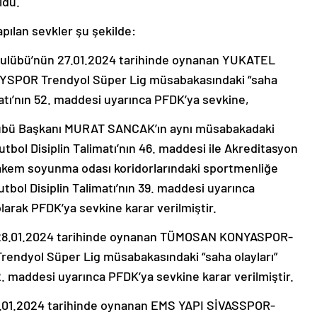
ldu.
apılan sevkler şu şekilde:
lübü’nün 27.01.2024 tarihinde oynanan YUKATEL
POR Trendyol Süper Lig müsabakasındaki “saha
imatı’nın 52. maddesi uyarınca PFDK’ya sevkine,
bü Başkanı MURAT SANCAK’ın aynı müsabakadaki
Futbol Disiplin Talimatı’nın 46. maddesi ile Akreditasyon
hakem soyunma odası koridorlarındaki sportmenliğe
utbol Disiplin Talimatı’nın 39. maddesi uyarınca
olarak PFDK’ya sevkine karar verilmiştir.
8.01.2024 tarihinde oynanan TÜMOSAN KONYASPOR-
yol Süper Lig müsabakasındaki “saha olayları”
52. maddesi uyarınca PFDK’ya sevkine karar verilmiştir.
.01.2024 tarihinde oynanan EMS YAPI SİVASSPOR-