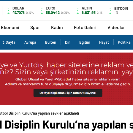
DOLAR
EURO
ALTIN
BITCOIN
47,7078
55,0442
6.631,95
%
0.17%
0.05%
2,15
Ekonomi
Spor
Kadın
Foto Galeri
Videolar
3.Sayfa
Avrupa
Bülten
Din
Eğitim
Hayat
Politika
tbol Disiplin Kurulu’na yapılan sevkler açıklandı
 Disiplin Kurulu’na yapılan 