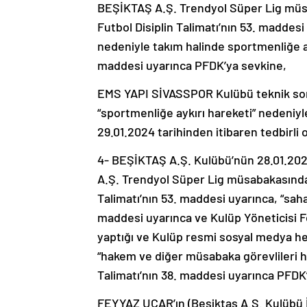
BEŞİKTAŞ A.Ş. Trendyol Süper Lig müsab
Futbol Disiplin Talimatı’nın 53. maddes
nedeniyle takım halinde sportmenliğe ayk
maddesi uyarınca PFDK’ya sevkine,
EMS YAPI SİVASSPOR Kulübü teknik s
“sportmenliğe aykırı hareketi” nedeniyl
29.01.2024 tarihinden itibaren tedbirli 
4- BEŞİKTAŞ A.Ş. Kulübü’nün 28.01.2
A.Ş. Trendyol Süper Lig müsabakasındaki
Talimatı’nın 53. maddesi uyarınca, “saha 
maddesi uyarınca ve Kulüp Yöneticisi 
yaptığı ve Kulüp resmi sosyal medya h
“hakem ve diğer müsabaka görevlileri ha
Talimatı’nın 38. maddesi uyarınca PFDK
FEYYAZ UÇAR’ın (Beşiktaş A.Ş. Kulübü 