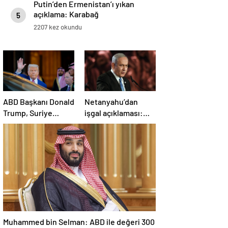
Putin’den Ermenistan’ı yıkan
açıklama: Karabağ
5
Azerbaycan’ın ayrılmaz bir
2207 kez okundu
parçasıdır!
ABD Başkanı Donald
Netanyahu’dan
Trump, Suriye
işgal açıklaması:
Cumhurbaşkanı
İsrail ordusu, tüm
Şara ile görüşecek
gücüyle Gazze’ye
girecek
Muhammed bin Selman: ABD ile değeri 300