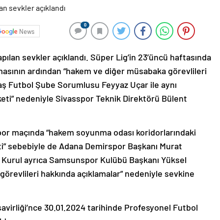
0
News
apılan sevkler açıklandı. Süper Lig’in 23’üncü haftasında
masının ardından “hakem ve diğer müsabaka görevlileri
aş Futbol Şube Sorumlusu Feyyaz Uçar ile aynı
eti” nedeniyle Sivasspor Teknik Direktörü Bülent
or maçında “hakem soyunma odası koridorlarındaki
eti” sebebiyle de Adana Demirspor Başkanı Murat
dı. Kurul ayrıca Samsunspor Kulübü Başkanı Yüksel
görevlileri hakkında açıklamalar” nedeniyle sevkine
virliği’nce 30.01.2024 tarihinde Profesyonel Futbol