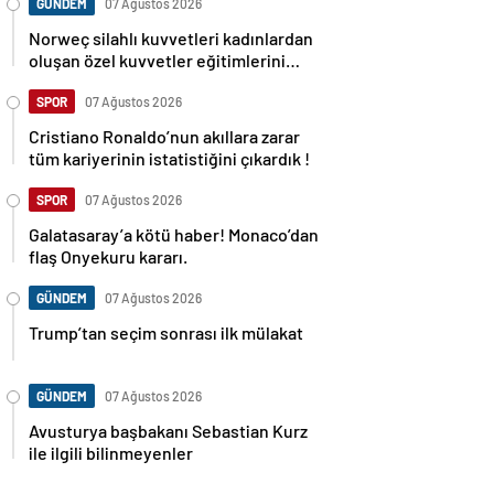
GÜNDEM
07 Ağustos 2026
Norweç silahlı kuvvetleri kadınlardan
oluşan özel kuvvetler eğitimlerini
başlattı.
SPOR
07 Ağustos 2026
Cristiano Ronaldo’nun akıllara zarar
tüm kariyerinin istatistiğini çıkardık !
SPOR
07 Ağustos 2026
Galatasaray’a kötü haber! Monaco’dan
flaş Onyekuru kararı.
GÜNDEM
07 Ağustos 2026
Trump’tan seçim sonrası ilk mülakat
GÜNDEM
07 Ağustos 2026
Avusturya başbakanı Sebastian Kurz
ile ilgili bilinmeyenler