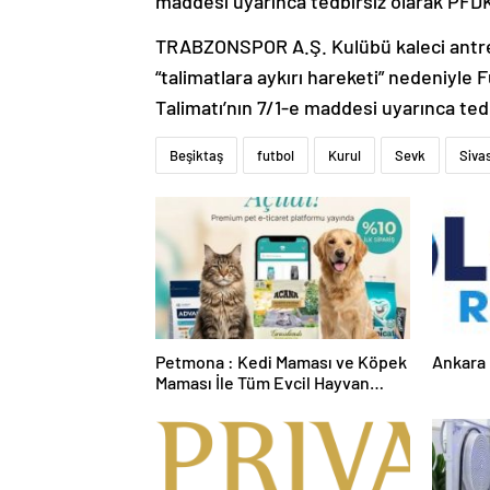
maddesi uyarınca tedbirsiz olarak PFDK
TRABZONSPOR A.Ş. Kulübü kaleci ant
“talimatlara aykırı hareketi” nedeniyle 
Talimatı’nın 7/1-e maddesi uyarınca tedb
Beşiktaş
futbol
Kurul
Sevk
Siva
Petmona : Kedi Maması ve Köpek
Ankara 
Maması İle Tüm Evcil Hayvan
Ürünleri