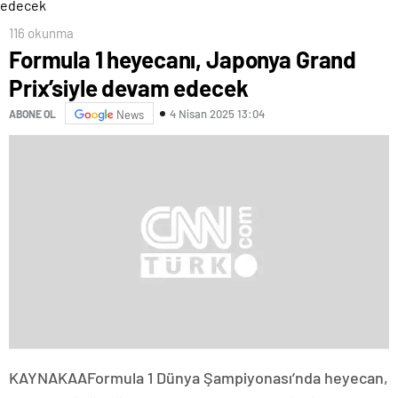
116 okunma
Formula 1 heyecanı, Japonya Grand
Prix’siyle devam edecek
4 Nisan 2025 13:04
ABONE OL
News
KAYNAK
AA
Formula 1 Dünya Şampiyonası’nda heyecan,