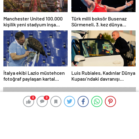
Manchester United 100.000
Türk milli boksör Busenaz
kişilik yeni stadyum inşa
Sürmeneli, 3. kez dünya
etmeyi planlıyor
şampiyonu oldu
İtalya ekibi Lazio müstehcen
Luis Rubiales, Kadınlar Dünya
fotoğraf paylaşan kartal
Kupası’ndaki davranışı
eğitmenini kovdu
nedeniyle cinsel saldırıdan
suçlu bulundu
0
0
0
0
HABER