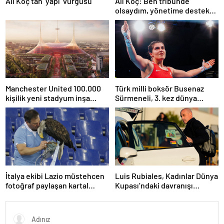
Ali Koç’tan ‘yapı’ vurgusu
Ali Koç: Ben tribünde
olsaydım, yönetime destek
olurdum
Manchester United 100.000
Türk milli boksör Busenaz
kişilik yeni stadyum inşa
Sürmeneli, 3. kez dünya
etmeyi planlıyor
şampiyonu oldu
İtalya ekibi Lazio müstehcen
Luis Rubiales, Kadınlar Dünya
fotoğraf paylaşan kartal
Kupası’ndaki davranışı
eğitmenini kovdu
nedeniyle cinsel saldırıdan
suçlu bulundu