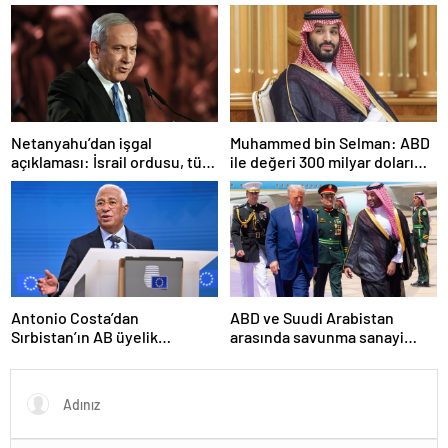
ile görüşecek
Netanyahu’dan işgal
Muhammed bin Selman: ABD
açıklaması: İsrail ordusu, tüm
ile değeri 300 milyar doları
gücüyle Gazze’ye girecek
aşan anlaşmalar imzaladık
Antonio Costa’dan
ABD ve Suudi Arabistan
Sırbistan’ın AB üyelik
arasında savunma sanayi
sürecine ilişkin açıklama
anlaşması imzalandı