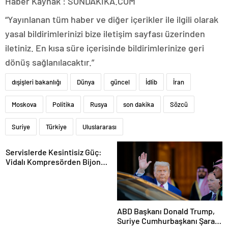
Haber Kaynak : SONDAKIKA.COM
“Yayınlanan tüm haber ve diğer içerikler ile ilgili olarak
yasal bildirimlerinizi bize iletişim sayfası üzerinden
iletiniz. En kısa süre içerisinde bildirimlerinize geri
dönüş sağlanılacaktır.”
dışişleri bakanlığı
Dünya
güncel
İdlib
İran
Moskova
Politika
Rusya
son dakika
Sözcü
Suriye
Türkiye
Uluslararası
Servislerde Kesintisiz Güç:
Vidalı Kompresörden Bijon
Tabancasına Tam Performans
ABD Başkanı Donald Trump,
Suriye Cumhurbaşkanı Şara