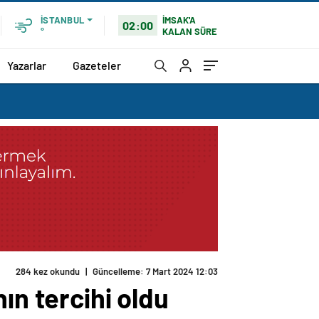
İMSAK'A
İSTANBUL
02:00
KALAN SÜRE
°
Yazarlar
Gazeteler
284 kez okundu
|
Güncelleme: 7 Mart 2024 12:03
ın tercihi oldu