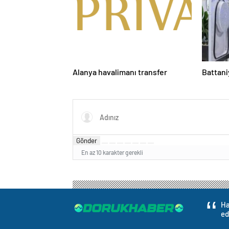
Alanya havalimanı transfer
Battani
Gönder
En az 10 karakter gerekli
Ha
ed