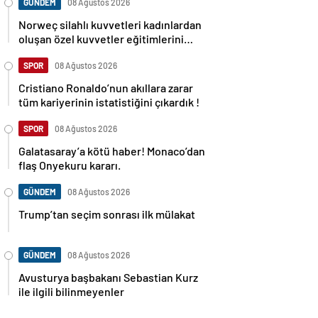
GÜNDEM
08 Ağustos 2026
Norweç silahlı kuvvetleri kadınlardan
oluşan özel kuvvetler eğitimlerini
başlattı.
SPOR
08 Ağustos 2026
Cristiano Ronaldo’nun akıllara zarar
tüm kariyerinin istatistiğini çıkardık !
SPOR
08 Ağustos 2026
Galatasaray’a kötü haber! Monaco’dan
flaş Onyekuru kararı.
GÜNDEM
08 Ağustos 2026
Trump’tan seçim sonrası ilk mülakat
GÜNDEM
08 Ağustos 2026
Avusturya başbakanı Sebastian Kurz
ile ilgili bilinmeyenler