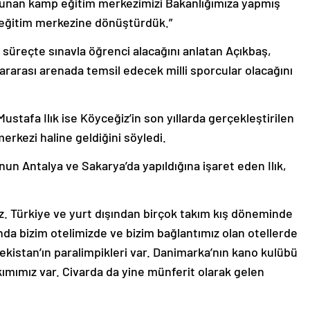
unan kamp eğitim merkezimizi Bakanlığımıza yapmış
eğitim merkezine dönüştürdük.”
üreçte sınavla öğrenci alacağını anlatan Açıkbaş,
slararası arenada temsil edecek milli sporcular olacağını
ustafa Ilık ise Köyceğiz’in son yıllarda gerçekleştirilen
erkezi haline geldiğini söyledi.
nun Antalya ve Sakarya’da yapıldığına işaret eden Ilık,
yız. Türkiye ve yurt dışından birçok takım kış döneminde
anda bizim otelimizde ve bizim bağlantımız olan otellerde
bekistan’ın paralimpikleri var. Danimarka’nın kano kulübü
takımımız var. Civarda da yine münferit olarak gelen