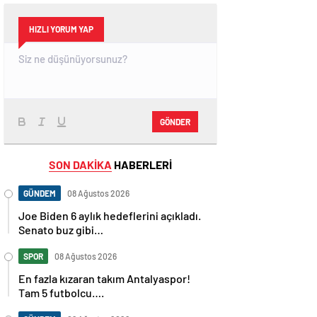
HIZLI YORUM YAP
GÖNDER
SON DAKİKA
HABERLERİ
GÜNDEM
08 Ağustos 2026
Joe Biden 6 aylık hedeflerini açıkladı.
Senato buz gibi…
SPOR
08 Ağustos 2026
En fazla kızaran takım Antalyaspor!
Tam 5 futbolcu….