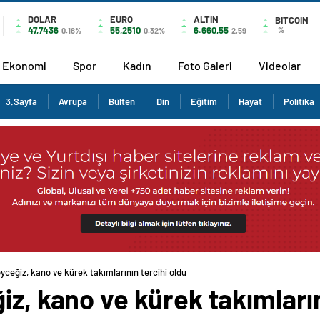
DOLAR
EURO
ALTIN
BITCOIN
47,7436
55,2510
6.660,55
%
0.18%
0.32%
2,59
Ekonomi
Spor
Kadın
Foto Galeri
Videolar
3.Sayfa
Avrupa
Bülten
Din
Eğitim
Hayat
Politika
yceğiz, kano ve kürek takımlarının tercihi oldu
iz, kano ve kürek takımların