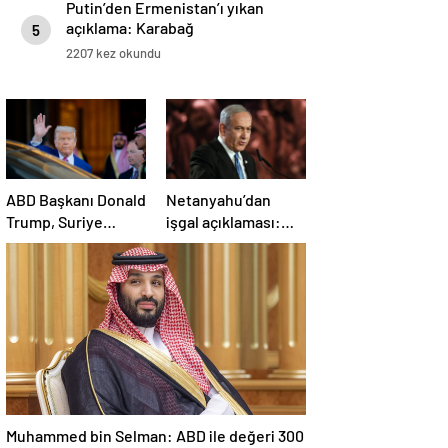
Putin’den Ermenistan’ı yıkan
açıklama: Karabağ
5
Azerbaycan’ın ayrılmaz bir
2207 kez okundu
parçasıdır!
ABD Başkanı Donald
Netanyahu’dan
Trump, Suriye
işgal açıklaması:
Cumhurbaşkanı
İsrail ordusu, tüm
Şara ile görüşecek
gücüyle Gazze’ye
girecek
Muhammed bin Selman: ABD ile değeri 300