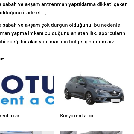
rde sabah ve akşam antrenman yaptıklarına dikkati çeken
 olduğunu ifade etti.
nda sabah ve akşam çok durgun olduğunu, bu nedenle
nman yapma imkanı bulduğunu anlatan Ilık, sporcuların
abileceği bir alan yapılmasının bölge için önem arz
kım
rent a car
Konya rent a car