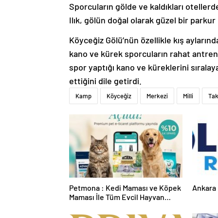
Sporcuların gölde ve kaldıkları otelle
Ilık, gölün doğal olarak güzel bir parkur
Köyceğiz Gölü’nün özellikle kış ayları
kano ve kürek sporcuların rahat antre
spor yaptığı kano ve küreklerini sıralay
ettiğini dile getirdi.
Kamp
Köyceğiz
Merkezi
Milli
Ta
Petmona : Kedi Maması ve Köpek
Ankara 
Maması İle Tüm Evcil Hayvan
Ürünleri