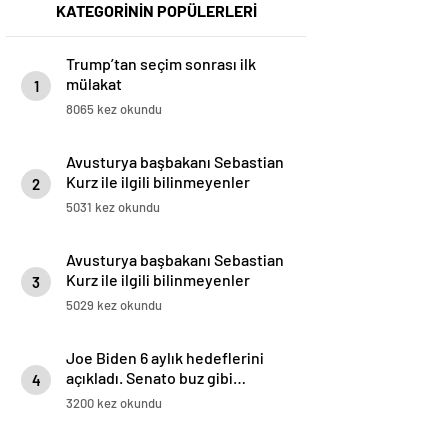
KATEGORİNİN POPÜLERLERİ
Trump’tan seçim sonrası ilk
mülakat
1
8065 kez okundu
Avusturya başbakanı Sebastian
Kurz ile ilgili bilinmeyenler
2
5031 kez okundu
Avusturya başbakanı Sebastian
Kurz ile ilgili bilinmeyenler
3
5029 kez okundu
Joe Biden 6 aylık hedeflerini
açıkladı. Senato buz gibi…
4
3200 kez okundu