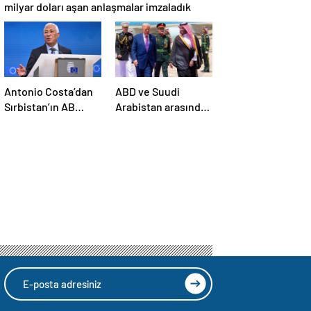
milyar doları aşan anlaşmalar imzaladık
Antonio Costa’dan
ABD ve Suudi
Sırbistan’ın AB
Arabistan arasında
üyelik sürecine
savunma sanayi
ilişkin açıklama
anlaşması imzalandı