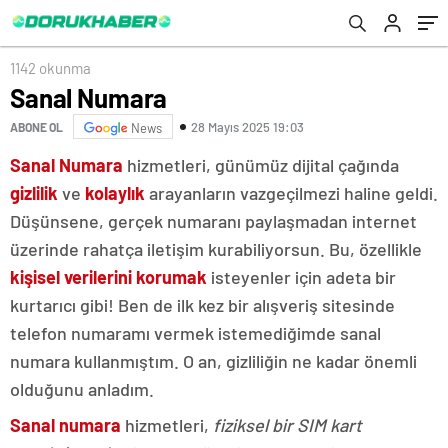
1142 okunma
Sanal Numara
28 Mayıs 2025 19:03
ABONE OL
News
Sanal Numara
hizmetleri, günümüz dijital çağında
gizlilik
ve
kolaylık
arayanların vazgeçilmezi haline geldi.
Düşünsene, gerçek numaranı paylaşmadan internet
üzerinde rahatça iletişim kurabiliyorsun. Bu, özellikle
kişisel verilerini korumak
isteyenler için adeta bir
kurtarıcı gibi! Ben de ilk kez bir alışveriş sitesinde
telefon numaramı vermek istemediğimde sanal
numara kullanmıştım. O an, gizliliğin ne kadar önemli
olduğunu anladım.
Sanal numara
hizmetleri,
fiziksel bir SIM kart