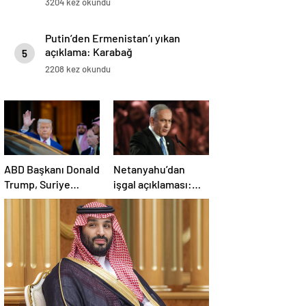
3204 kez okundu
Putin’den Ermenistan’ı yıkan
açıklama: Karabağ
5
Azerbaycan’ın ayrılmaz bir
2208 kez okundu
parçasıdır!
ABD Başkanı Donald
Netanyahu’dan
Trump, Suriye
işgal açıklaması:
Cumhurbaşkanı
İsrail ordusu, tüm
Şara ile görüşecek
gücüyle Gazze’ye
girecek