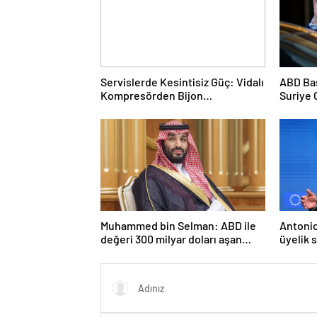
Servislerde Kesintisiz Güç: Vidalı
ABD Ba
Kompresörden Bijon
Suriye 
Tabancasına Tam Performans
görüşe
Muhammed bin Selman: ABD ile
Antonio
değeri 300 milyar doları aşan
üyelik 
anlaşmalar imzaladık