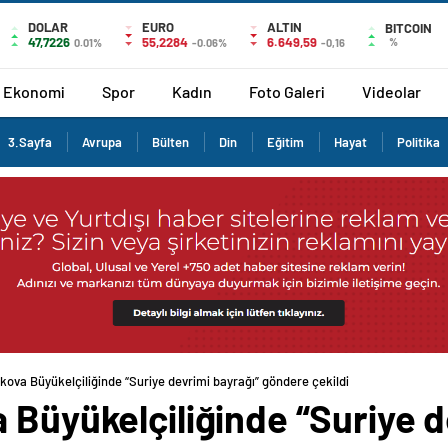
DOLAR
EURO
ALTIN
BITCOIN
47,7226
55,2284
6.649,59
%
0.01%
-0.06%
-0,16
Ekonomi
Spor
Kadın
Foto Galeri
Videolar
3.Sayfa
Avrupa
Bülten
Din
Eğitim
Hayat
Politika
kova Büyükelçiliğinde “Suriye devrimi bayrağı” göndere çekildi
 Büyükelçiliğinde “Suriye d