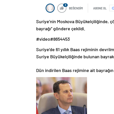
0
BEĞENDİM
ABONE OL
Suriye’nin Moskova Büyükelçiliğinde, çö
bayrağı” göndere çekildi.
#video#8654453
Suriye’de 61 yıllık Baas rejiminin devri
Suriye Büyükelçiliğinde bulunan bayrak 
Dün indirilen Baas rejimine ait bayrağın