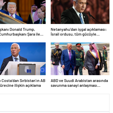
şkanı Donald Trump,
Netanyahu’dan işgal açıklaması:
Cumhurbaşkanı Şara ile
İsrail ordusu, tüm gücüyle
cek
Gazze’ye girecek
 Costa’dan Sırbistan’ın AB
ABD ve Suudi Arabistan arasında
sürecine ilişkin açıklama
savunma sanayi anlaşması
imzalandı