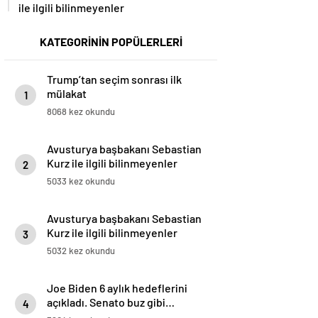
ile ilgili bilinmeyenler
KATEGORİNİN POPÜLERLERİ
Trump’tan seçim sonrası ilk
mülakat
1
8068 kez okundu
Avusturya başbakanı Sebastian
Kurz ile ilgili bilinmeyenler
2
5033 kez okundu
Avusturya başbakanı Sebastian
Kurz ile ilgili bilinmeyenler
3
5032 kez okundu
Joe Biden 6 aylık hedeflerini
açıkladı. Senato buz gibi…
4