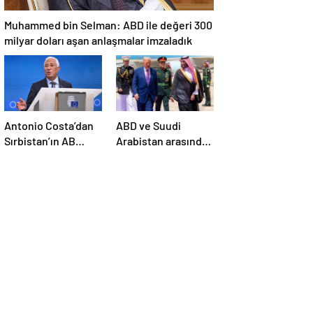
Muhammed bin Selman: ABD ile değeri 300
milyar doları aşan anlaşmalar imzaladık
Antonio Costa’dan
ABD ve Suudi
Sırbistan’ın AB
Arabistan arasında
üyelik sürecine
savunma sanayi
ilişkin açıklama
anlaşması imzalandı