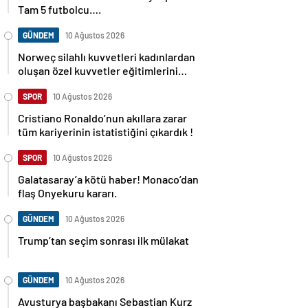
Tam 5 futbolcu….
GÜNDEM
10 Ağustos 2026
Norweç silahlı kuvvetleri kadınlardan
oluşan özel kuvvetler eğitimlerini
başlattı.
SPOR
10 Ağustos 2026
Cristiano Ronaldo’nun akıllara zarar
tüm kariyerinin istatistiğini çıkardık !
SPOR
10 Ağustos 2026
Galatasaray’a kötü haber! Monaco’dan
flaş Onyekuru kararı.
GÜNDEM
10 Ağustos 2026
Trump’tan seçim sonrası ilk mülakat
GÜNDEM
10 Ağustos 2026
Avusturya başbakanı Sebastian Kurz