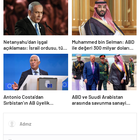
Netanyahu’dan işgal
Muhammed bin Selman: ABD
açıklaması: İsrail ordusu, tüm
ile değeri 300 milyar doları
gücüyle Gazze’ye girecek
aşan anlaşmalar imzaladık
Antonio Costa’dan
ABD ve Suudi Arabistan
Sırbistan’ın AB üyelik
arasında savunma sanayi
sürecine ilişkin açıklama
anlaşması imzalandı