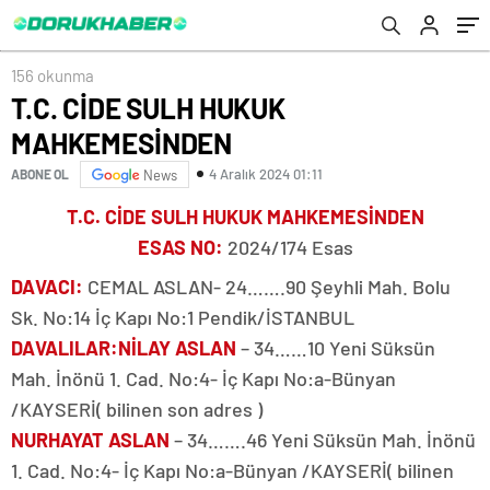
156 okunma
T.C. CİDE SULH HUKUK
MAHKEMESİNDEN
4 Aralık 2024 01:11
ABONE OL
News
T.C. CİDE SULH HUKUK MAHKEMESİNDEN
ESAS NO
:
2024/174 Esas
DAVACI
:
CEMAL ASLAN- 24…….90 Şeyhli Mah. Bolu
Sk. No:14 İç Kapı No:1 Pendik/İSTANBUL
DAVALILAR
:
NİLAY ASLAN
– 34……10 Yeni Süksün
Mah. İnönü 1. Cad. No:4- İç Kapı No:a-Bünyan
/KAYSERİ( bilinen son adres )
NURHAYAT ASLAN
– 34…….46 Yeni Süksün Mah. İnönü
1. Cad. No:4- İç Kapı No:a-Bünyan /KAYSERİ( bilinen