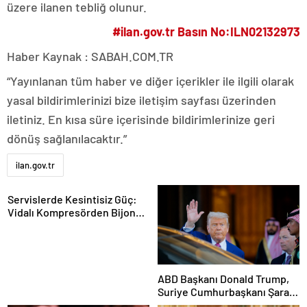
üzere ilanen tebliğ olunur.
#ilan.gov.tr Basın No:ILN02132973
Haber Kaynak : SABAH.COM.TR
“Yayınlanan tüm haber ve diğer içerikler ile ilgili olarak
yasal bildirimlerinizi bize iletişim sayfası üzerinden
iletiniz. En kısa süre içerisinde bildirimlerinize geri
dönüş sağlanılacaktır.”
ilan.gov.tr
Servislerde Kesintisiz Güç:
Vidalı Kompresörden Bijon
Tabancasına Tam Performans
ABD Başkanı Donald Trump,
Suriye Cumhurbaşkanı Şara
ile görüşecek