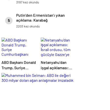
3197 kez okundu
Putin’den Ermenistan’ı yıkan
açıklama: Karabağ
5
Azerbaycan’ın ayrılmaz bir
2203 kez okundu
parçasıdır!
ABD Başkanı Donald
Netanyahu’dan
Trump, Suriye
işgal açıklaması:
Cumhurbaşkanı
İsrail ordusu, tüm
Şara ile görüşecek
gücüyle Gazze’ye
girecek