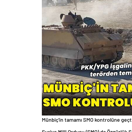
Münbiç’in tamamı SMO kontrolüne geçt
Suriye Milli Ordusu (SMO) da Özgürlü