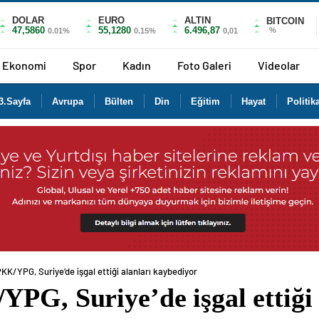
DOLAR
EURO
ALTIN
BITCOIN
47,5860
55,1280
6.496,87
%
0.01%
0.15%
0,01
Ekonomi
Spor
Kadın
Foto Galeri
Videolar
3.Sayfa
Avrupa
Bülten
Din
Eğitim
Hayat
Politik
KK/YPG, Suriye’de işgal ettiği alanları kaybediyor
PG, Suriye’de işgal ettiği 