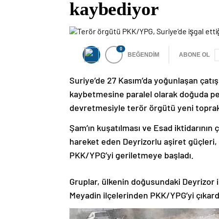
kaybediyor
0
BEĞENDİM
ABONE OL
Suriye’de 27 Kasım’da yoğunlaşan çatışm
kaybetmesine paralel olarak doğuda pe
devretmesiyle terör örgütü yeni toprakl
Şam’ın kuşatılması ve Esad iktidarının 
hareket eden Deyrizorlu aşiret güçleri,
PKK/YPG’yi geriletmeye başladı.
Gruplar, ülkenin doğusundaki Deyrizor i
Meyadin ilçelerinden PKK/YPG’yi çıkard