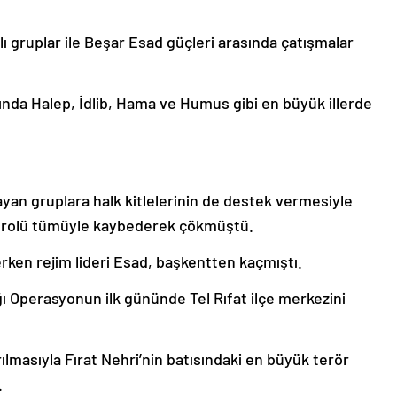
hlı gruplar ile Beşar Esad güçleri arasında çatışmalar
sında Halep, İdlib, Hama ve Humus gibi en büyük illerde
yan gruplara halk kitlelerinin de destek vermesiyle
ntrolü tümüyle kaybederek çökmüştü.
ererken rejim lideri Esad, başkentten kaçmıştı.
ğı Operasyonun ilk gününde Tel Rıfat ilçe merkezini
lmasıyla Fırat Nehri’nin batısındaki en büyük terör
.