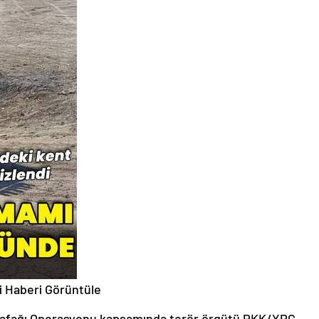
i
Haberi Görüntüle
k Şafağı Operasyonu kapsamında terör örgütü PKK/YPG