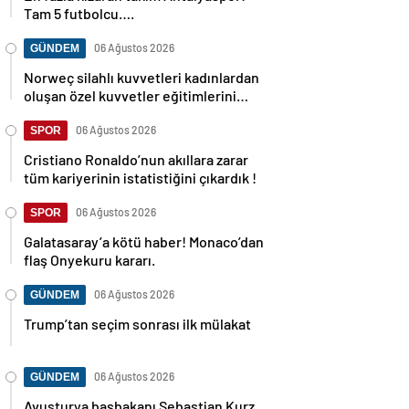
Tam 5 futbolcu….
06 Ağustos 2026
GÜNDEM
Norweç silahlı kuvvetleri kadınlardan
oluşan özel kuvvetler eğitimlerini
başlattı.
06 Ağustos 2026
SPOR
Cristiano Ronaldo’nun akıllara zarar
tüm kariyerinin istatistiğini çıkardık !
06 Ağustos 2026
SPOR
Galatasaray’a kötü haber! Monaco’dan
flaş Onyekuru kararı.
06 Ağustos 2026
GÜNDEM
Trump’tan seçim sonrası ilk mülakat
06 Ağustos 2026
GÜNDEM
Avusturya başbakanı Sebastian Kurz