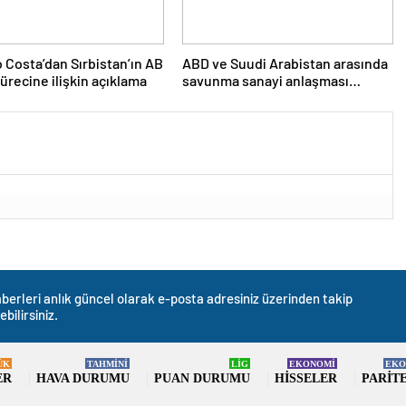
 Costa’dan Sırbistan’ın AB
ABD ve Suudi Arabistan arasında
sürecine ilişkin açıklama
savunma sanayi anlaşması
imzalandı
berleri anlık güncel olarak e-posta adresiniz üzerinden takip
ebilirsiniz.
ÜK
TAHMİNİ
LİG
EKONOMİ
EKO
ER
HAVA DURUMU
PUAN DURUMU
HISSELER
PARIT