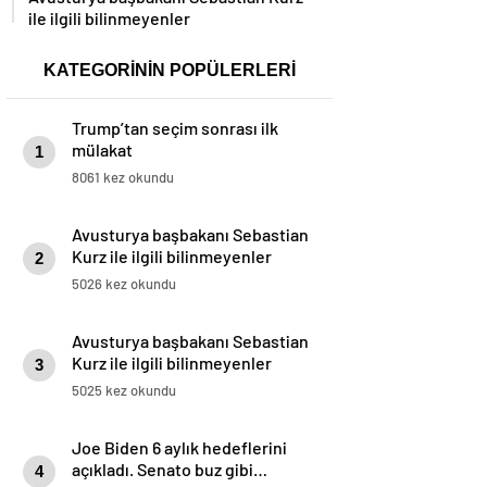
ile ilgili bilinmeyenler
KATEGORİNİN POPÜLERLERİ
Trump’tan seçim sonrası ilk
mülakat
1
8061 kez okundu
Avusturya başbakanı Sebastian
Kurz ile ilgili bilinmeyenler
2
5026 kez okundu
Avusturya başbakanı Sebastian
Kurz ile ilgili bilinmeyenler
3
5025 kez okundu
Joe Biden 6 aylık hedeflerini
açıkladı. Senato buz gibi…
4