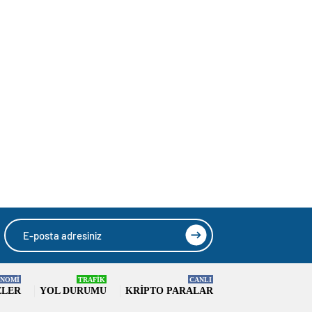
NOMİ
TRAFİK
CANLI
ELER
YOL DURUMU
KRIPTO PARALAR