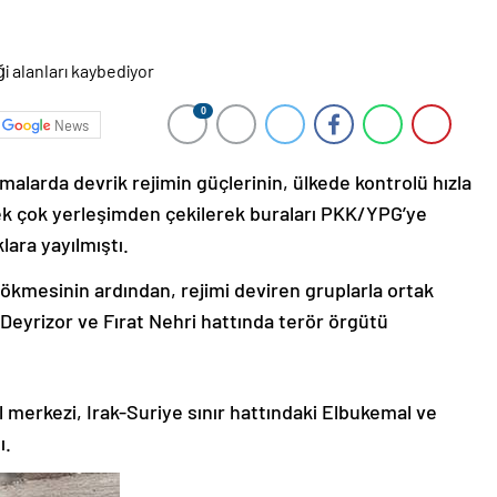
0
News
alarda devrik rejimin güçlerinin, ülkede kontrolü hızla
k çok yerleşimden çekilerek buraları PKK/YPG’ye
ara yayılmıştı.
çökmesinin ardından, rejimi deviren gruplarla ortak
 Deyrizor ve Fırat Nehri hattında terör örgütü
l merkezi, Irak-Suriye sınır hattındaki Elbukemal ve
ı.