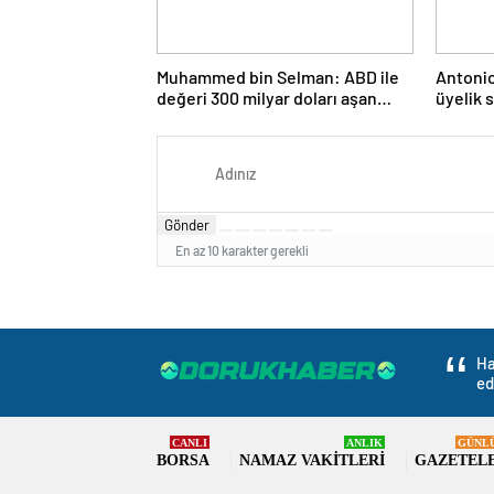
Muhammed bin Selman: ABD ile
Antonio
değeri 300 milyar doları aşan
üyelik 
anlaşmalar imzaladık
Gönder
En az 10 karakter gerekli
Ha
ed
CANLI
ANLIK
GÜNL
BORSA
NAMAZ VAKITLERI
GAZETEL