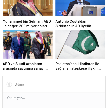
Muhammed bin Selman: ABD
Antonio Costa’dan
ile değeri 300 milyar doları
Sırbistan’ın AB üyelik
aşan anlaşmalar imzaladık
sürecine ilişkin açıklama
ABD ve Suudi Arabistan
Pakistan’dan, Hindistan ile
arasında savunma sanayi
sağlanan ateşkese ilişkin
anlaşması imzalandı
değerlendirme