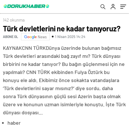
142 okunma
Türk devletlerini ne kadar tanıyoruz?
1 Nisan 2025 14:24
ABONE OL
News
KAYNAK
CNN TÜRK
Dünya üzerinde bulunan bağımsız
Türk devletleri arasındaki bağ zayıf mı? Türk dünyası
birbirini ne kadar tanıyor? Bu bağın güçlenmesi için ne
yapılmalı? CNN TÜRK ekibinden Fulya Öztürk bu
konuyu ele aldı. Ekibimiz önce sokakta vatandaşlara
‘Türk devletlerini sayar mısınız?’ diye sordu, daha
sonra Türk dünyasının güçlü sesi Azerin başta olmak
üzere ve konunun uzman isimleriyle konuştu. İşte Türk
dünyası dosyası…
haber