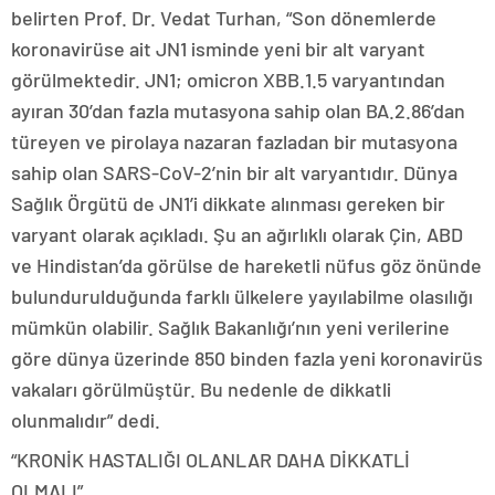
belirten Prof. Dr. Vedat Turhan, “Son dönemlerde
koronavirüse ait JN1 isminde yeni bir alt varyant
görülmektedir. JN1; omicron XBB.1.5 varyantından
ayıran 30’dan fazla mutasyona sahip olan BA.2.86’dan
türeyen ve pirolaya nazaran fazladan bir mutasyona
sahip olan SARS-CoV-2’nin bir alt varyantıdır. Dünya
Sağlık Örgütü de JN1’i dikkate alınması gereken bir
varyant olarak açıkladı. Şu an ağırlıklı olarak Çin, ABD
ve Hindistan’da görülse de hareketli nüfus göz önünde
bulundurulduğunda farklı ülkelere yayılabilme olasılığı
mümkün olabilir. Sağlık Bakanlığı’nın yeni verilerine
göre dünya üzerinde 850 binden fazla yeni koronavirüs
vakaları görülmüştür. Bu nedenle de dikkatli
olunmalıdır” dedi.
“KRONİK HASTALIĞI OLANLAR DAHA DİKKATLİ
OLMALI”