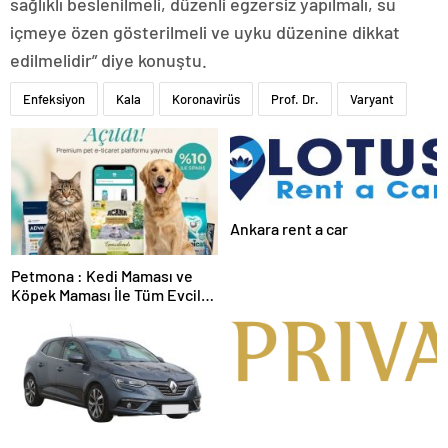
sağlıklı beslenilmeli, düzenli egzersiz yapılmalı, su
içmeye özen gösterilmeli ve uyku düzenine dikkat
edilmelidir” diye konuştu.
Enfeksiyon
Kala
Koronavirüs
Prof. Dr.
Varyant
Ankara rent a car
Petmona : Kedi Maması ve
Köpek Maması İle Tüm Evcil
Hayvan Ürünleri