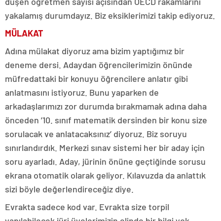
düşen öğretmen sayısı açısından OECD rakamlarını
yakalamış durumdayız. Biz eksiklerimizi takip ediyoruz.
MÜLAKAT
Adına mülakat diyoruz ama bizim yaptığımız bir
deneme dersi. Adaydan öğrencilerimizin önünde
müfredattaki bir konuyu öğrencilere anlatır gibi
anlatmasını istiyoruz. Bunu yaparken de
arkadaşlarımızı zor durumda bırakmamak adına daha
önceden ’10. sınıf matematik dersinden bir konu size
sorulacak ve anlatacaksınız’ diyoruz. Biz soruyu
sınırlandırdık. Merkezi sınav sistemi her bir aday için
soru ayarladı. Aday, jürinin önüne geçtiğinde sorusu
ekrana otomatik olarak geliyor. Kılavuzda da anlattık
sizi böyle değerlendireceğiz diye.
Evrakta sadece kod var. Evrakta size torpil
yapılabilecek jüri üyelerimizin elinde bir bilgi yok,