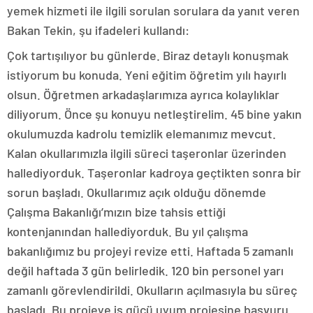
yemek hizmeti ile ilgili sorulan sorulara da yanıt veren
Bakan Tekin, şu ifadeleri kullandı:
Çok tartışılıyor bu günlerde. Biraz detaylı konuşmak
istiyorum bu konuda. Yeni eğitim öğretim yılı hayırlı
olsun. Öğretmen arkadaşlarımıza ayrıca kolaylıklar
diliyorum. Önce şu konuyu netleştirelim. 45 bine yakın
okulumuzda kadrolu temizlik elemanımız mevcut.
Kalan okullarımızla ilgili süreci taşeronlar üzerinden
hallediyorduk. Taşeronlar kadroya geçtikten sonra bir
sorun başladı. Okullarımız açık olduğu dönemde
Çalışma Bakanlığı’mızın bize tahsis ettiği
kontenjanından hallediyorduk. Bu yıl çalışma
bakanlığımız bu projeyi revize etti. Haftada 5 zamanlı
değil haftada 3 gün belirledik. 120 bin personel yarı
zamanlı görevlendirildi. Okulların açılmasıyla bu süreç
başladı. Bu projeye iş gücü uyum projesine başvuru