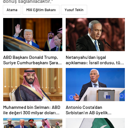
dönüş sağlanılacaktır.”
Atama
Milli Eğitim Bakanı
Yusuf Tekin
ABD Başkanı Donald Trump,
Netanyahu’dan işgal
Suriye Cumhurbaşkanı Şara
açıklaması: İsrail ordusu, tüm
ile görüşecek
gücüyle Gazze’ye girecek
Muhammed bin Selman: ABD
Antonio Costa’dan
ile değeri 300 milyar doları
Sırbistan’ın AB üyelik
aşan anlaşmalar imzaladık
sürecine ilişkin açıklama