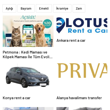
Aylığı
Bayram
Emekli
İkramiye
Zam
Ankara rent a car
Petmona : Kedi Maması ve
Köpek Maması İle Tüm Evcil
Hayvan Ürünleri
Konya rent a car
Alanya havalimanı transfer