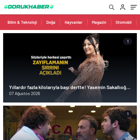
Bilim & Teknoloji
Doğa
Hayvanlar
Magazin
Otomobil
1
Yıllardır fazla kilolarıyla başı dertte! Yasemin Sakallıoğlu
zayıflamasının sırrını açıkladı
07 Ağustos 2026
1