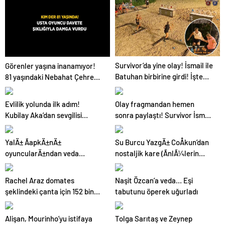
mesaj gönderdi’
Survivor’da yine olay! İsmail ile
Görenler yaşına inanamıyor!
Batuhan birbirine girdi! İşte
81 yaşındaki Nebahat Çehre
verilen ceza
fiziğiyle gençlere taş çıkarttı
Evlilik yolunda ilk adım!
Olay fragmandan hemen
Kubilay Aka’dan sevgilisi
sonra paylaştı! Survivor İsmail
Hafsanur Sancaktutan’a
Balaban’ın eşinden aşk dolu
romantik teklif
sözler
YalÄ± ÃapkÄ±nÄ±
Su Burcu YazgÄ± CoÅkun’dan
oyuncularÄ±ndan veda
nostaljik kare (ÃnlÃ¼lerin
paylaÅÄ±mlarÄ±
Ã§ocukluk ve genÃ§lik halleri)
Rachel Araz domates
Naşit Özcan’a veda… Eşi
şeklindeki çanta için 152 bin
tabutunu öperek uğurladı
lira ödedi
Alişan, Mourinho’yu istifaya
Tolga Sarıtaş ve Zeynep