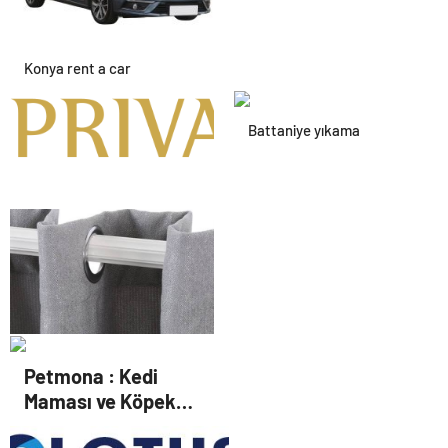
Konya rent a car
Battaniye yıkama
Alanya havalimanı transfer
Antibakteriyel Perde
Petmona : Kedi
Yıkama
Maması ve Köpek
Maması İle Tüm Evcil