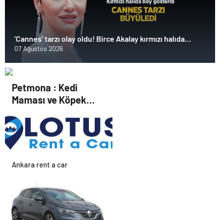
‘Cannes’ tarzı olay oldu! Birce Akalay kırmızı halıda
büyüledi
07 Ağustos 2026
Petmona : Kedi
Maması ve Köpek
Maması İle Tüm Evcil
Hayvan Ürünleri
Ankara rent a car