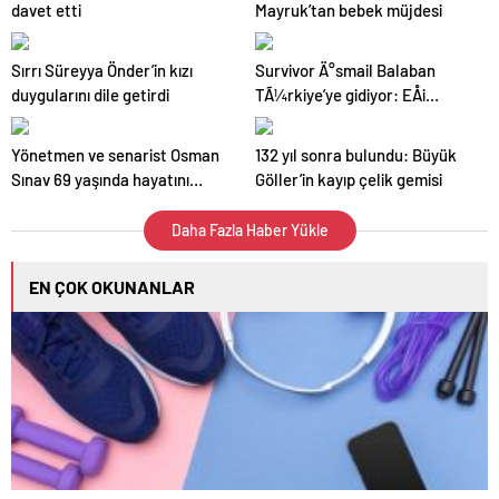
davet etti
Mayruk’tan bebek müjdesi
Sırrı Süreyya Önder’in kızı
Survivor Ä°smail Balaban
duygularını dile getirdi
TÃ¼rkiye’ye gidiyor: EÅi
Ä°layda gÃ¶zyaÅlarÄ±na
boÄuldu
Yönetmen ve senarist Osman
132 yıl sonra bulundu: Büyük
Sınav 69 yaşında hayatını
Göller’in kayıp çelik gemisi
kaybetti
Daha Fazla Haber Yükle
EN ÇOK OKUNANLAR