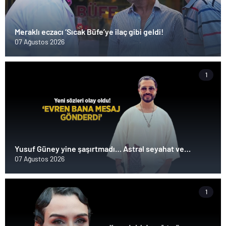
Meraklı eczacı ‘Sıcak Büfe’ye ilaç gibi geldi!
07 Ağustos 2026
1
Yusuf Güney yine şaşırtmadı… Astral seyahat ve
uzaylılardan sonra şimdi de evren! ‘Bana mesaj
07 Ağustos 2026
gönderdi’
1