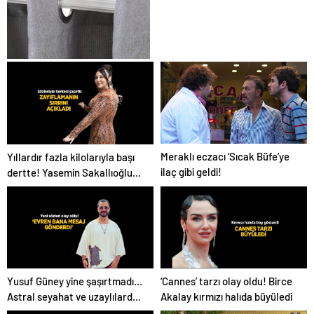
Antibakteriyel Perde
Yıkama
Meraklı eczacı ‘Sıcak Büfe’ye
Yıllardır fazla kilolarıyla başı
ilaç gibi geldi!
dertte! Yasemin Sakallıoğlu
zayıflamasının sırrını açıkladı
Yusuf Güney yine şaşırtmadı…
‘Cannes’ tarzı olay oldu! Birce
Astral seyahat ve uzaylılardan
Akalay kırmızı halıda büyüledi
sonra şimdi de evren! ‘Bana