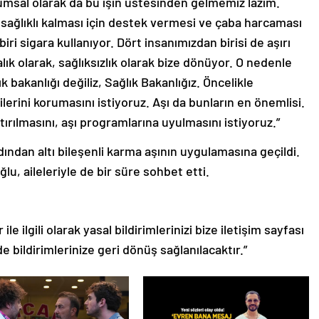
lumsal olarak da bu işin üstesinden gelmemiz lazım.
 sağlıklı kalması için destek vermesi ve çaba harcaması
ri sigara kullanıyor. Dört insanımızdan birisi de aşırı
lık olarak, sağlıksızlık olarak bize dönüyor. O nedenle
ık bakanlığı değiliz, Sağlık Bakanlığız. Öncelikle
ilerini korumasını istiyoruz. Aşı da bunların en önemlisi.
ırılmasını, aşı programlarına uyulmasını istiyoruz.”
dan altı bileşenli karma aşının uygulamasına geçildi.
lu, aileleriyle de bir süre sohbet etti.
le ilgili olarak yasal bildirimlerinizi bize iletişim sayfası
de bildirimlerinize geri dönüş sağlanılacaktır.”