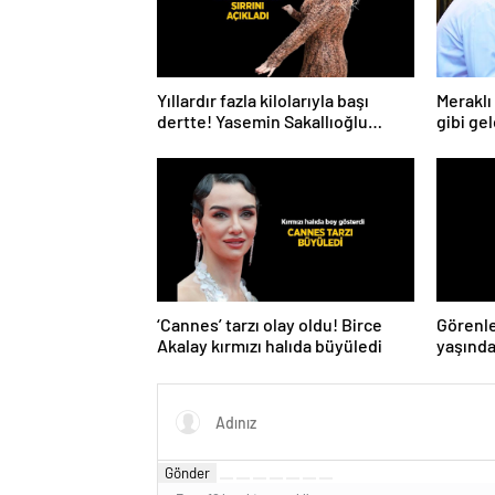
Yıllardır fazla kilolarıyla başı
Meraklı 
dertte! Yasemin Sakallıoğlu
gibi gel
zayıflamasının sırrını açıkladı
‘Cannes’ tarzı olay oldu! Birce
Görenle
Akalay kırmızı halıda büyüledi
yaşında
gençler
Gönder