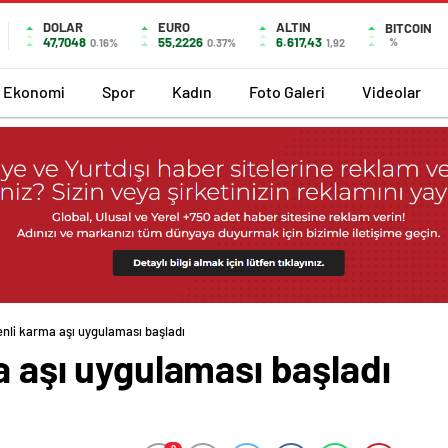
DOLAR
EURO
ALTIN
BITCOIN
47,7048
55,2226
6.617,43
%
0.16%
0.37%
1,92
Ekonomi
Spor
Kadın
Foto Galeri
Videolar
şenli karma aşı uygulaması başladı
ma aşı uygulaması başladı