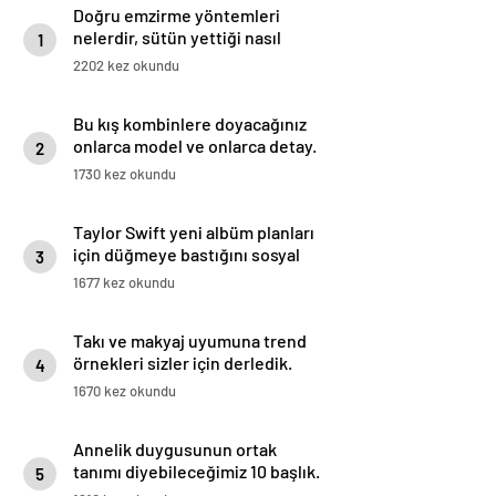
Doğru emzirme yöntemleri
nelerdir, sütün yettiği nasıl
1
anlaşılır?
2202 kez okundu
Bu kış kombinlere doyacağınız
onlarca model ve onlarca detay.
2
1730 kez okundu
Taylor Swift yeni albüm planları
için düğmeye bastığını sosyal
3
medyadan duyurdu!
1677 kez okundu
Takı ve makyaj uyumuna trend
örnekleri sizler için derledik.
4
1670 kez okundu
Annelik duygusunun ortak
tanımı diyebileceğimiz 10 başlık.
5