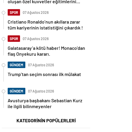
oluşan özel kuvvetler eğitimlerini
başlattı.
SPOR
07 Ağustos 2026
Cristiano Ronaldo’nun akıllara zarar
tüm kariyerinin istatistiğini çıkardık !
SPOR
07 Ağustos 2026
Galatasaray’a kötü haber! Monaco’dan
flaş Onyekuru kararı.
GÜNDEM
07 Ağustos 2026
Trump’tan seçim sonrası ilk mülakat
GÜNDEM
07 Ağustos 2026
Avusturya başbakanı Sebastian Kurz
ile ilgili bilinmeyenler
KATEGORİNİN POPÜLERLERİ