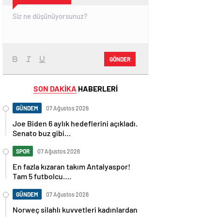
GÖNDER
SON DAKİKA
HABERLERİ
GÜNDEM
07 Ağustos 2026
Joe Biden 6 aylık hedeflerini açıkladı.
Senato buz gibi…
SPOR
07 Ağustos 2026
En fazla kızaran takım Antalyaspor!
Tam 5 futbolcu….
GÜNDEM
07 Ağustos 2026
Norweç silahlı kuvvetleri kadınlardan