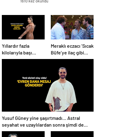
1610 kez okundu
Yıllardır fazla
Meraklı eczacı ‘Sıcak
kilolarıyla başı
Büfe’ye ilaç gibi
dertte! Yasemin
geldi!
Sakallıoğlu
zayıflamasının
sırrını açıkladı
Yusuf Güney yine şaşırtmadı… Astral
seyahat ve uzaylılardan sonra şimdi de
evren! ‘Bana mesaj gönderdi’