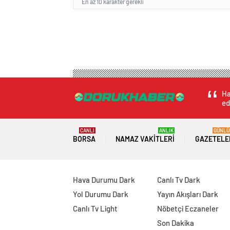
En az 10 karakter gerekli
Ha
ed
CANLI
ANLIK
GÜNLÜ
BORSA
NAMAZ VAKITLERI
GAZETELE
Hava Durumu Dark
Canlı Tv Dark
Yol Durumu Dark
Yayın Akışları Dark
Canlı Tv Light
Nöbetçi Eczaneler
Son Dakika