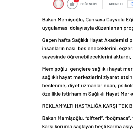
0
BEĞENDİM
ABONE OL
Bakan Memişoğlu, Çankaya Çayyolu Eğitim
uygulaması dolayısıyla düzenlenen prog
Geçen hafta Sağlıklı Hayat Akademisi p
insanların nasıl besleneceklerini, egzers
sayesinde öğrenebileceklerini aktardı.
Memişoğlu, gençlere sağlıklı hayat merk
sağlıklı hayat merkezlerini ziyaret etsi
beslenme, diyet uzmanlarından, psikolo
özellikle istirhamım Sağlıklı Hayat Merk
REKLAM
“ALTI HASTALIĞA KARŞI TEK 
Bakan Memişoğlu, “difteri”, “boğmaca”, “
karşı koruma sağlayan beşli karma aşıya 