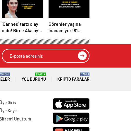
‘Cannes’ tarzı olay
Görenler yaşına
oldu! Birce Akalay
inanamıyor! 81
kırmızı halıda
yaşındaki Nebahat
büyüledi
Çehre fiziğiyle
gençlere taş
çıkarttı
KONOMİ
TRAFİK
CANLI
TELER
YOL DURUMU
KRIPTO PARALAR
Üye Giriş
Üye Kayıt
Şifremi Unuttum