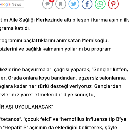
0
News
 Aile Sağlığı Merkezinde altı bileşenli karma aşının ilk
rama katıldı.
rogramını başlattıklarını anımsatan Memişoğlu,
izlerini ve sağlıklı kalmanın yollarını bu program
ezlerine başvurmaları çağrısı yaparak, “Gençler lütfen,
nler. Orada onlara koşu bandından, egzersiz salonlarına,
glara kadar her türlü desteği veriyoruz. Gençlerden
ezlerini ziyaret etmeleridir” diye konuştu.
BİR AŞI UYGULANACAK”
tetanos”, “çocuk felci” ve “hemofilus influenza tip B”ye
“Hepatit B” aşısının da eklediğini belirterek, şöyle