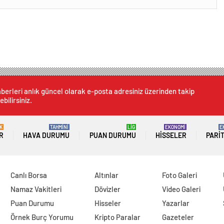
berleri anlık güncel olarak e-posta adresiniz üzerinden takip
ebilirsiniz.
K
TAHMİNİ
LİG
EKONOMİ
E
R
HAVA DURUMU
PUAN DURUMU
HISSELER
PARI
Canlı Borsa
Altınlar
Foto Galeri
Namaz Vakitleri
Dövizler
Video Galeri
Puan Durumu
Hisseler
Yazarlar
Örnek Burç Yorumu
Kripto Paralar
Gazeteler