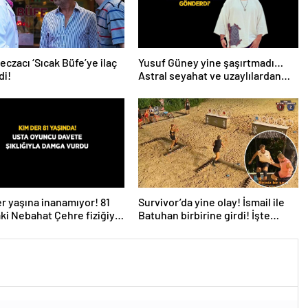
eczacı ‘Sıcak Büfe’ye ilaç
Yusuf Güney yine şaşırtmadı…
di!
Astral seyahat ve uzaylılardan
sonra şimdi de evren! ‘Bana
mesaj gönderdi’
r yaşına inanamıyor! 81
Survivor’da yine olay! İsmail ile
ki Nebahat Çehre fiziğiyle
Batuhan birbirine girdi! İşte
e taş çıkarttı
verilen ceza