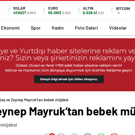
DOLAR
EURO
ALTIN
BITCOIN
47,6027
55,1053
6.529,41
%
0.05%
0.15%
0,51
Ekonomi
Spor
Kadın
Foto Galeri
Videolar
ıtaş ve Zeynep Mayruk’tan bebek müjdesi
Zeynep Mayruk’tan bebek mü