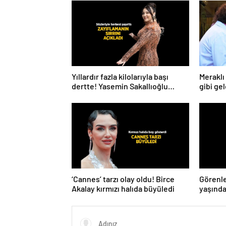
Yıllardır fazla kilolarıyla başı
Meraklı 
dertte! Yasemin Sakallıoğlu
gibi gel
zayıflamasının sırrını açıkladı
‘Cannes’ tarzı olay oldu! Birce
Görenle
Akalay kırmızı halıda büyüledi
yaşında
gençler