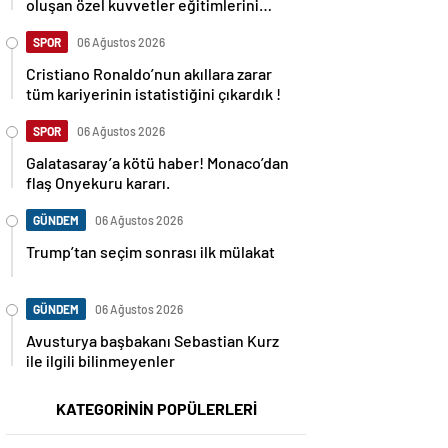
oluşan özel kuvvetler eğitimlerini
başlattı.
SPOR
06 Ağustos 2026
Cristiano Ronaldo’nun akıllara zarar
tüm kariyerinin istatistiğini çıkardık !
SPOR
06 Ağustos 2026
Galatasaray’a kötü haber! Monaco’dan
flaş Onyekuru kararı.
GÜNDEM
06 Ağustos 2026
Trump’tan seçim sonrası ilk mülakat
GÜNDEM
06 Ağustos 2026
Avusturya başbakanı Sebastian Kurz
ile ilgili bilinmeyenler
KATEGORİNİN POPÜLERLERİ