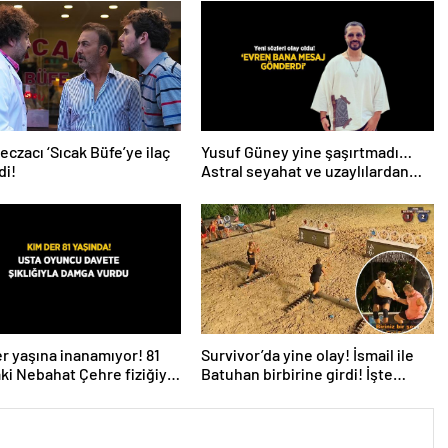
eczacı ‘Sıcak Büfe’ye ilaç
Yusuf Güney yine şaşırtmadı…
di!
Astral seyahat ve uzaylılardan
sonra şimdi de evren! ‘Bana
mesaj gönderdi’
r yaşına inanamıyor! 81
Survivor’da yine olay! İsmail ile
ki Nebahat Çehre fiziğiyle
Batuhan birbirine girdi! İşte
e taş çıkarttı
verilen ceza