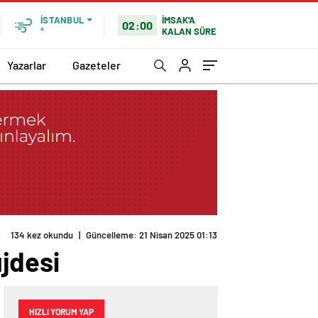
İMSAK'A
İSTANBUL
02:00
KALAN SÜRE
°
Yazarlar
Gazeteler
134 kez okundu
|
Güncelleme: 21 Nisan 2025 01:13
jdesi
HIZLI YORUM YAP