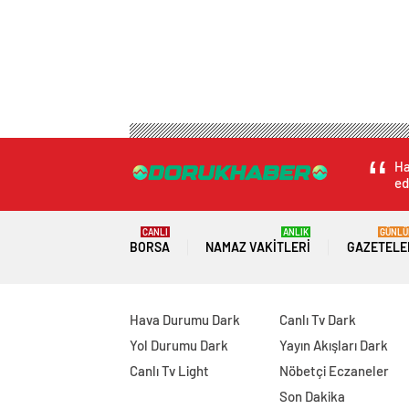
Ha
ed
CANLI
ANLIK
GÜNLÜ
BORSA
NAMAZ VAKITLERI
GAZETELE
Hava Durumu Dark
Canlı Tv Dark
Yol Durumu Dark
Yayın Akışları Dark
Canlı Tv Light
Nöbetçi Eczaneler
Son Dakika