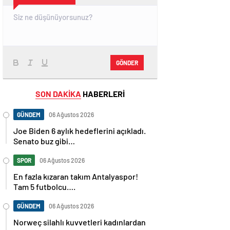
GÖNDER
SON DAKİKA
HABERLERİ
GÜNDEM
06 Ağustos 2026
Joe Biden 6 aylık hedeflerini açıkladı.
Senato buz gibi…
SPOR
06 Ağustos 2026
En fazla kızaran takım Antalyaspor!
Tam 5 futbolcu….
GÜNDEM
06 Ağustos 2026
Norweç silahlı kuvvetleri kadınlardan