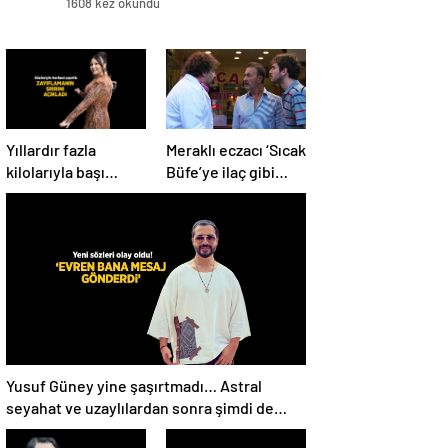
1608 kez okundu
Yıllardır fazla
Meraklı eczacı ‘Sıcak
kilolarıyla başı
Büfe’ye ilaç gibi
dertte! Yasemin
geldi!
Sakallıoğlu
zayıflamasının
sırrını açıkladı
Yusuf Güney yine şaşırtmadı… Astral
seyahat ve uzaylılardan sonra şimdi de
evren! ‘Bana mesaj gönderdi’