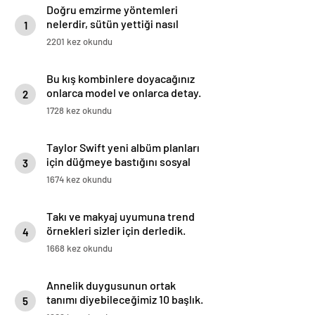
Doğru emzirme yöntemleri
nelerdir, sütün yettiği nasıl
1
anlaşılır?
2201 kez okundu
Bu kış kombinlere doyacağınız
onlarca model ve onlarca detay.
2
1728 kez okundu
Taylor Swift yeni albüm planları
için düğmeye bastığını sosyal
3
medyadan duyurdu!
1674 kez okundu
Takı ve makyaj uyumuna trend
örnekleri sizler için derledik.
4
1668 kez okundu
Annelik duygusunun ortak
tanımı diyebileceğimiz 10 başlık.
5