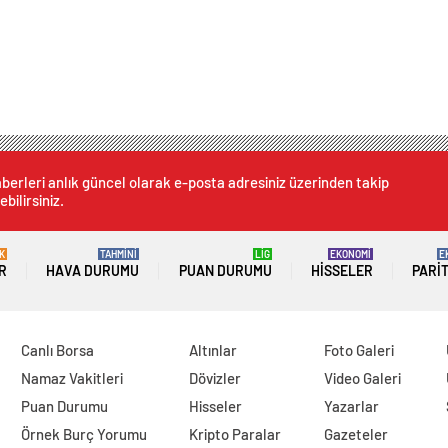
berleri anlık güncel olarak e-posta adresiniz üzerinden takip
ebilirsiniz.
K
TAHMİNİ
LİG
EKONOMİ
E
R
HAVA DURUMU
PUAN DURUMU
HISSELER
PARI
Canlı Borsa
Altınlar
Foto Galeri
Namaz Vakitleri
Dövizler
Video Galeri
Puan Durumu
Hisseler
Yazarlar
Örnek Burç Yorumu
Kripto Paralar
Gazeteler