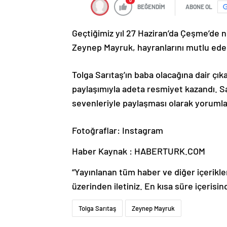
0
BEĞENDİM
ABONE OL
Geçtiğimiz yıl 27 Haziran’da Çeşme’de 
Zeynep Mayruk, hayranlarını mutlu ede
Tolga Sarıtaş’ın baba olacağına dair çı
paylaşımıyla adeta resmiyet kazandı. Sar
sevenleriyle paylaşması olarak yorumla
Fotoğraflar: Instagram
Haber Kaynak : HABERTURK.COM
“Yayınlanan tüm haber ve diğer içerikler i
üzerinden iletiniz. En kısa süre içerisin
Tolga Sarıtaş
Zeynep Mayruk