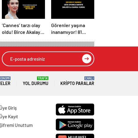
‘Cannes’ tarzı olay
Görenler yaşına
oldu! Birce Akalay
inanamıyor! 81
kırmızı halıda
yaşındaki Nebahat
büyüledi
Çehre fiziğiyle
gençlere taş
çıkarttı
KONOMİ
TRAFİK
CANLI
TELER
YOL DURUMU
KRIPTO PARALAR
Üye Giriş
Üye Kayıt
Şifremi Unuttum