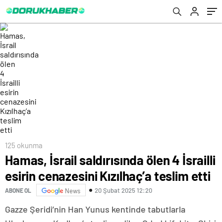
125 okunma
Hamas, İsrail saldırısında ölen 4 İsrailli
esirin cenazesini Kızılhaç’a teslim etti
20 Şubat 2025 12:20
ABONE OL
News
Gazze Şeridi’nin Han Yunus kentinde tabutlarla