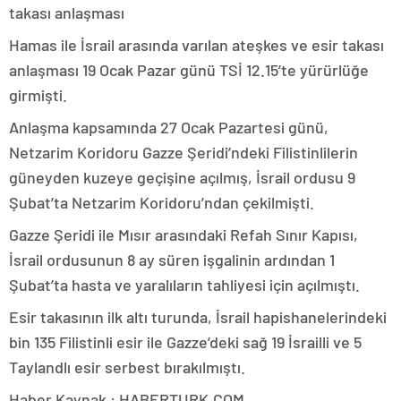
takası anlaşması
Hamas ile İsrail arasında varılan ateşkes ve esir takası
anlaşması 19 Ocak Pazar günü TSİ 12.15’te yürürlüğe
girmişti.
Anlaşma kapsamında 27 Ocak Pazartesi günü,
Netzarim Koridoru Gazze Şeridi’ndeki Filistinlilerin
güneyden kuzeye geçişine açılmış, İsrail ordusu 9
Şubat’ta Netzarim Koridoru’ndan çekilmişti.
Gazze Şeridi ile Mısır arasındaki Refah Sınır Kapısı,
İsrail ordusunun 8 ay süren işgalinin ardından 1
Şubat’ta hasta ve yaralıların tahliyesi için açılmıştı.
Esir takasının ilk altı turunda, İsrail hapishanelerindeki
bin 135 Filistinli esir ile Gazze’deki sağ 19 İsrailli ve 5
Taylandlı esir serbest bırakılmıştı.
Haber Kaynak : HABERTURK.COM