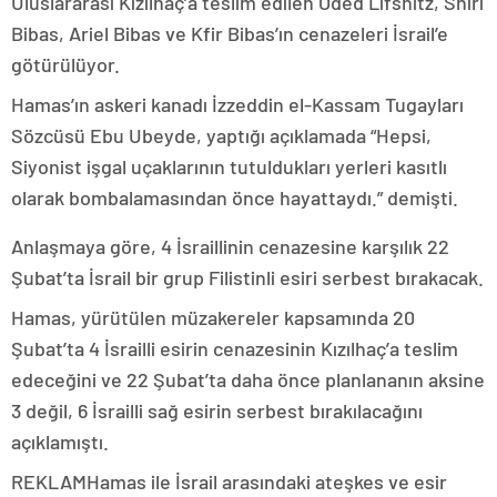
Uluslararası Kızılhaç’a teslim edilen Oded Lifshitz, Shiri
Bibas, Ariel Bibas ve Kfir Bibas’ın cenazeleri İsrail’e
götürülüyor.
Hamas’ın askeri kanadı İzzeddin el-Kassam Tugayları
Sözcüsü Ebu Ubeyde, yaptığı açıklamada “Hepsi,
Siyonist işgal uçaklarının tutuldukları yerleri kasıtlı
olarak bombalamasından önce hayattaydı.” demişti.
Anlaşmaya göre, 4 İsraillinin cenazesine karşılık 22
Şubat’ta İsrail bir grup Filistinli esiri serbest bırakacak.
Hamas, yürütülen müzakereler kapsamında 20
Şubat’ta 4 İsrailli esirin cenazesinin Kızılhaç’a teslim
edeceğini ve 22 Şubat’ta daha önce planlananın aksine
3 değil, 6 İsrailli sağ esirin serbest bırakılacağını
açıklamıştı.
REKLAM
Hamas ile İsrail arasındaki ateşkes ve esir