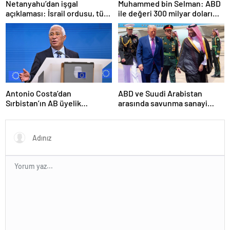
Netanyahu’dan işgal
Muhammed bin Selman: ABD
açıklaması: İsrail ordusu, tüm
ile değeri 300 milyar doları
gücüyle Gazze’ye girecek
aşan anlaşmalar imzaladık
Antonio Costa’dan
ABD ve Suudi Arabistan
Sırbistan’ın AB üyelik
arasında savunma sanayi
sürecine ilişkin açıklama
anlaşması imzalandı