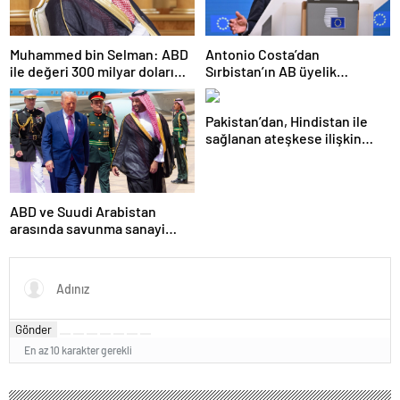
Muhammed bin Selman: ABD
Antonio Costa’dan
ile değeri 300 milyar doları
Sırbistan’ın AB üyelik
aşan anlaşmalar imzaladık
sürecine ilişkin açıklama
Pakistan’dan, Hindistan ile
sağlanan ateşkese ilişkin
değerlendirme
ABD ve Suudi Arabistan
arasında savunma sanayi
anlaşması imzalandı
Gönder
En az 10 karakter gerekli