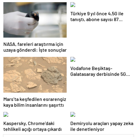
Türkiye 9 yıl önce 4,5G ile
tanıştı, abone sayısı 87
milyonu aştı
NASA, fareleri araştırma için
uzaya gönderdi: İşte sonuçlar
Vodafone Beşiktaş-
Galatasaray derbisinde 5G
deneyimi sunacak
Mars’ta keşfedilen esrarengiz
kaya bilim insanlarını şaşırttı
Kaspersky, Chrome’daki
Demiryolu araçları yapay zeka
tehlikeli açığı ortaya çıkardı
ile denetleniyor