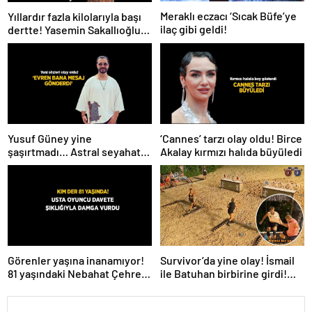
Meraklı eczacı ‘Sıcak Büfe’ye
Yıllardır fazla kilolarıyla başı
ilaç gibi geldi!
dertte! Yasemin Sakallıoğlu
zayıflamasının sırrını açıkladı
Yusuf Güney yine
‘Cannes’ tarzı olay oldu! Birce
şaşırtmadı… Astral seyahat
Akalay kırmızı halıda büyüledi
ve uzaylılardan sonra şimdi
de evren! ‘Bana mesaj
gönderdi’
Survivor’da yine olay! İsmail
Görenler yaşına inanamıyor!
ile Batuhan birbirine girdi!
81 yaşındaki Nebahat Çehre
İşte verilen ceza
fiziğiyle gençlere taş çıkarttı