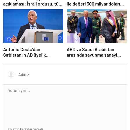
açıklaması: İsrail ordusu, tüm
ile değeri 300 milyar doları
gücüyle Gazze’ye girecek
aşan anlaşmalar imzaladık
Antonio Costa’dan
ABD ve Suudi Arabistan
Sırbistan’ın AB üyelik
arasında savunma sanayi
sürecine ilişkin açıklama
anlaşması imzalandı
En az 10 karakter gerekli