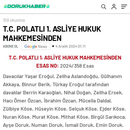
159 okunma
T.C. POLATLI 1. ASLİYE HUKUK
MAHKEMESİNDEN
4 Aralık 2024 01:11
ABONE OL
News
T.C. POLATLI 1. ASLİYE HUKUK MAHKEMESİNDEN
ESAS NO
:
2024/358 Esas
Davacılar Yaşar Eroğul, Zeliha Aslandoğdu, Gülhanım
Akkaya, Binnur Berik, Türkay Eroğul tarafından
davalılar Berrin Karaoğlan, Nihal Doğan, Zeliha Ersek,
Hacı Ömer Özcan, İbrahim Özcan, Mücella Daldal,
Zülbiye Köse, Hüseyin Köse, Selçuk Köse, Ejder Köse,
Nuran Köse, Murat Köse, Mithat Köse, Birgül Sarıkoca,
Ayşe Doruk, Numan Doruk, İsmail Doruk, Emin Doruk,