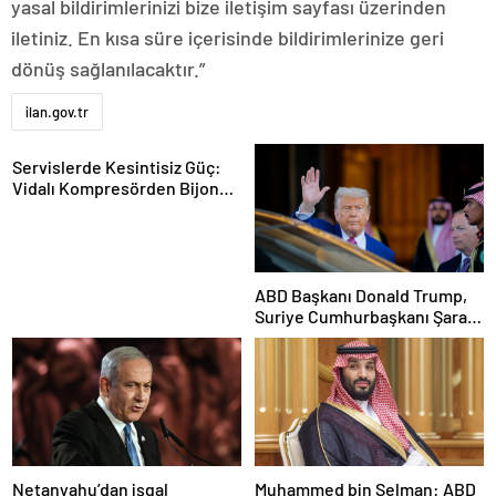
yasal bildirimlerinizi bize iletişim sayfası üzerinden
iletiniz. En kısa süre içerisinde bildirimlerinize geri
dönüş sağlanılacaktır.”
ilan.gov.tr
Servislerde Kesintisiz Güç:
Vidalı Kompresörden Bijon
Tabancasına Tam Performans
ABD Başkanı Donald Trump,
Suriye Cumhurbaşkanı Şara
ile görüşecek
Netanyahu’dan işgal
Muhammed bin Selman: ABD