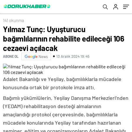
141 okunma
Yılmaz Tunç: Uyuşturucu
bağımlılarının rehabilite edileceği 106
cezaevi açılacak
13 Aralık 2024 19:45
ABONE OL
News
Adalet Bakanlığı ve Yeşilay, bağımlılıklarla mücadele
konusunda ortak bir protokole imza attı.
Bağımlı yükümlülerin, Yeşilay Danışma Merkezleri’nden
(YEDAM) rehabilitasyon desteği almalarının
amaçlandığı protokol çerçevesinde, bağımlılıklarla
mücadele konularında Yeşilay tarafından hazırlanan
seminer, eğitim ve organizasyonların Adalet Bakanlığı