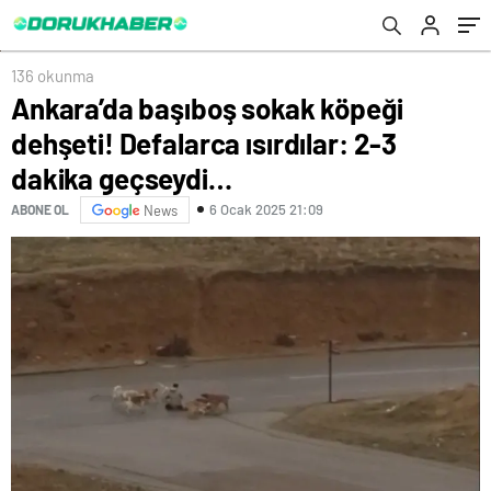
136 okunma
Ankara’da başıboş sokak köpeği
dehşeti! Defalarca ısırdılar: 2-3
dakika geçseydi…
6 Ocak 2025 21:09
ABONE OL
News