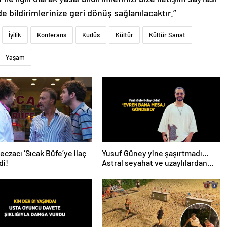
de bildirimlerinize geri dönüş sağlanılacaktır.”
İyilik
Konferans
Kudüs
Kültür
Kültür Sanat
Yaşam
eczacı ‘Sıcak Büfe’ye ilaç
Yusuf Güney yine şaşırtmadı…
di!
Astral seyahat ve uzaylılardan
sonra şimdi de evren! ‘Bana
mesaj gönderdi’