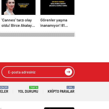
‘Cannes’ tarzı olay
Görenler yaşına
oldu! Birce Akalay
inanamıyor! 81
kırmızı halıda
yaşındaki Nebahat
büyüledi
Çehre fiziğiyle
gençlere taş
çıkarttı
KONOMİ
TRAFİK
CANLI
TELER
YOL DURUMU
KRIPTO PARALAR