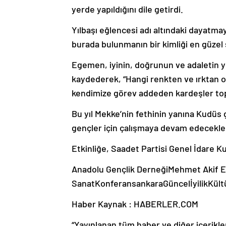
yerde yapıldığını dile getirdi.
Yılbaşı eğlencesi adı altındaki dayatma
burada bulunmanın bir kimliği en güzel 
Egemen, iyinin, doğrunun ve adaletin y
kaydederek, “Hangi renkten ve ırktan 
kendimize görev addeden kardeşler topl
Bu yıl Mekke’nin fethinin yanına Kudüs 
gençler için çalışmaya devam edecekler
Etkinliğe, Saadet Partisi Genel İdare Ku
Anadolu Gençlik DerneğiMehmet Akif E
SanatKonferansankaraGüncelİyilikKü
Haber Kaynak : HABERLER.COM
“Yayınlanan tüm haber ve diğer içerikler i