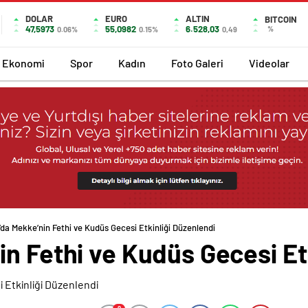
DOLAR
EURO
ALTIN
BITCOIN
47,5973
55,0982
6.528,03
%
0.06%
0.15%
0,49
Ekonomi
Spor
Kadın
Foto Galeri
Videolar
da Mekke’nin Fethi ve Kudüs Gecesi Etkinliği Düzenlendi
n Fethi ve Kudüs Gecesi Et