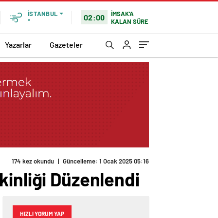
İMSAK'A
İSTANBUL
02:00
KALAN SÜRE
°
Yazarlar
Gazeteler
174 kez okundu
|
Güncelleme: 1 Ocak 2025 05:16
kinliği Düzenlendi
HIZLI YORUM YAP