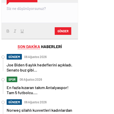
GÖNDER
SON DAKİKA
HABERLERİ
GÜNDEM
06 Ağustos 2026
Joe Biden 6 aylık hedeflerini açıkladı.
Senato buz gibi…
SPOR
06 Ağustos 2026
En fazla kızaran takım Antalyaspor!
Tam 5 futbolcu….
GÜNDEM
06 Ağustos 2026
Norweç silahlı kuvvetleri kadınlardan