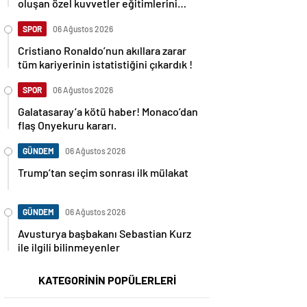
oluşan özel kuvvetler eğitimlerini
başlattı.
SPOR
06 Ağustos 2026
Cristiano Ronaldo’nun akıllara zarar
tüm kariyerinin istatistiğini çıkardık !
SPOR
06 Ağustos 2026
Galatasaray’a kötü haber! Monaco’dan
flaş Onyekuru kararı.
GÜNDEM
06 Ağustos 2026
Trump’tan seçim sonrası ilk mülakat
GÜNDEM
06 Ağustos 2026
Avusturya başbakanı Sebastian Kurz
ile ilgili bilinmeyenler
KATEGORİNİN POPÜLERLERİ