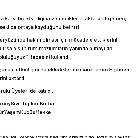
ya karşı bu etkinliği düzenlediklerini aktaran Egemen,
şekilde ortaya koyduğunu belirtti.
eryüzünde hakim olması için mücadele ettiklerini
olursa olsun tüm mazlumların yanında olmayı da
uluğuyuz.” ifadesini kullandı.
gecesi etkinliğini de eklediklerine işaret eden Egemen,
ini aktardı.
rulu Üyeleri de katıldı.
rsoySivil ToplumKültür
ltürYaşamKudüsMekke
le ilgili olarak yasal bildirimlerinizi bize iletişim sayfası