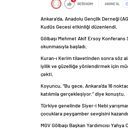
0
BEĞENDİM
ABONE OL
Ankara’da, Anadolu Gençlik Derneği (AGD
Kudüs Gecesi etkinliği düzenlendi.
Gölbaşı Mehmet Akif Ersoy Konferans Sal
okunmasıyla başladı.
Kuran-ı Kerim tilavetinden sonra söz a
iyilik ve güzelliğe yönlendirmek için mü
çekti.
Koyuncu, “Bu gece, Ankara’da 16 noktada a
katılımla gerçekleşiyor.” diye konuştu.
Türkiye genelinde Siyer-i Nebi yarışma
çocuklara peygamber sevgisini kazandır
MGV Gölbaşı Başkan Yardımcısı Yahya C