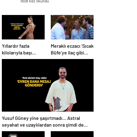
1608 kez okundu
Yıllardır fazla
Meraklı eczacı ‘Sıcak
kilolarıyla başı
Büfe’ye ilaç gibi
dertte! Yasemin
geldi!
Sakallıoğlu
zayıflamasının
sırrını açıkladı
Yusuf Güney yine şaşırtmadı… Astral
seyahat ve uzaylılardan sonra şimdi de
evren! ‘Bana mesaj gönderdi’