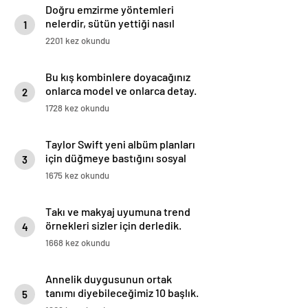
Doğru emzirme yöntemleri
nelerdir, sütün yettiği nasıl
1
anlaşılır?
2201 kez okundu
Bu kış kombinlere doyacağınız
onlarca model ve onlarca detay.
2
1728 kez okundu
Taylor Swift yeni albüm planları
için düğmeye bastığını sosyal
3
medyadan duyurdu!
1675 kez okundu
Takı ve makyaj uyumuna trend
örnekleri sizler için derledik.
4
1668 kez okundu
Annelik duygusunun ortak
tanımı diyebileceğimiz 10 başlık.
5