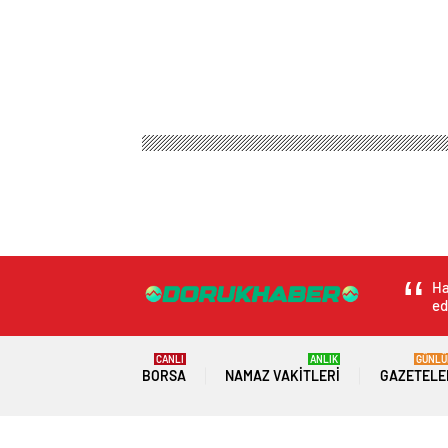
Ha
ed
CANLI
ANLIK
GÜNLÜ
BORSA
NAMAZ VAKITLERI
GAZETELE