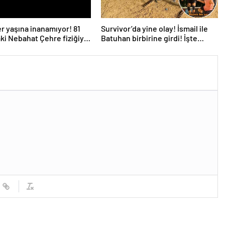
r yaşına inanamıyor! 81
Survivor’da yine olay! İsmail ile
ki Nebahat Çehre fiziğiyle
Batuhan birbirine girdi! İşte
e taş çıkarttı
verilen ceza