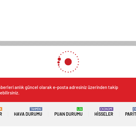
berleri anlık güncel olarak e-posta adresiniz üzerinden takip
ebilirsiniz.
K
TAHMİNİ
LİG
EKONOMİ
E
R
HAVA DURUMU
PUAN DURUMU
HISSELER
PARI