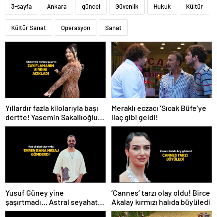
3-sayfa
Ankara
güncel
Güvenlik
Hukuk
Kültür
Kültür Sanat
Operasyon
Sanat
Meraklı eczacı ‘Sıcak Büfe’ye
Yıllardır fazla kilolarıyla başı
ilaç gibi geldi!
dertte! Yasemin Sakallıoğlu
zayıflamasının sırrını açıkladı
Yusuf Güney yine
‘Cannes’ tarzı olay oldu! Birce
şaşırtmadı… Astral seyahat
Akalay kırmızı halıda büyüledi
ve uzaylılardan sonra şimdi