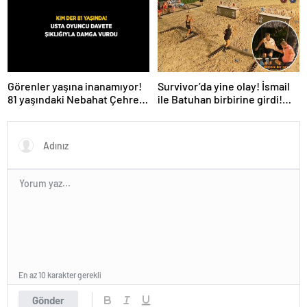
de evren! ‘Bana mesaj
gönderdi’
Survivor’da yine olay! İsmail
Görenler yaşına inanamıyor!
ile Batuhan birbirine girdi!
81 yaşındaki Nebahat Çehre
İşte verilen ceza
fiziğiyle gençlere taş çıkarttı
En az 10 karakter gerekli
Gönder