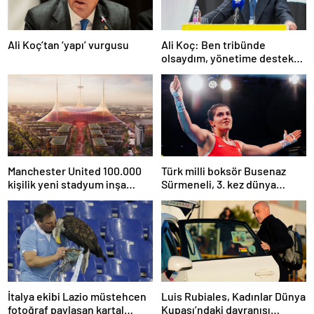
Ali Koç’tan ‘yapı’ vurgusu
Ali Koç: Ben tribünde
olsaydım, yönetime destek
olurdum
Manchester United 100.000
Türk milli boksör Busenaz
kişilik yeni stadyum inşa
Sürmeneli, 3. kez dünya
etmeyi planlıyor
şampiyonu oldu
İtalya ekibi Lazio müstehcen
Luis Rubiales, Kadınlar Dünya
fotoğraf paylaşan kartal
Kupası’ndaki davranışı