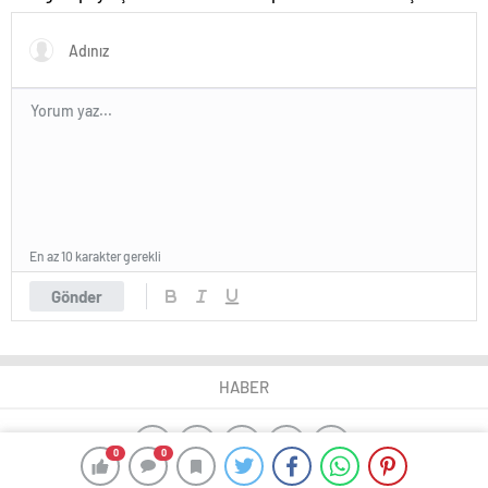
eğitmenini kovdu
nedeniyle cinsel saldırıdan
suçlu bulundu
En az 10 karakter gerekli
Gönder
HABER
0
0