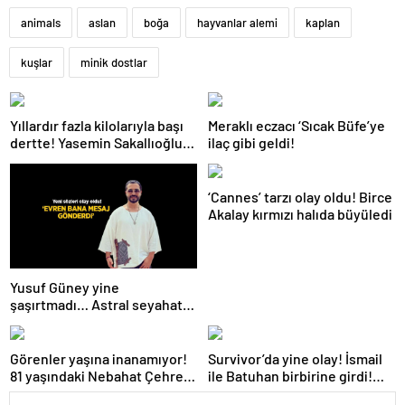
animals
aslan
boğa
hayvanlar alemi
kaplan
kuşlar
minik dostlar
Yıllardır fazla kilolarıyla başı
Meraklı eczacı ‘Sıcak Büfe’ye
dertte! Yasemin Sakallıoğlu
ilaç gibi geldi!
zayıflamasının sırrını açıkladı
‘Cannes’ tarzı olay oldu! Birce
Akalay kırmızı halıda büyüledi
Yusuf Güney yine
şaşırtmadı… Astral seyahat
ve uzaylılardan sonra şimdi
de evren! ‘Bana mesaj
gönderdi’
Görenler yaşına inanamıyor!
Survivor’da yine olay! İsmail
81 yaşındaki Nebahat Çehre
ile Batuhan birbirine girdi!
fiziğiyle gençlere taş çıkarttı
İşte verilen ceza