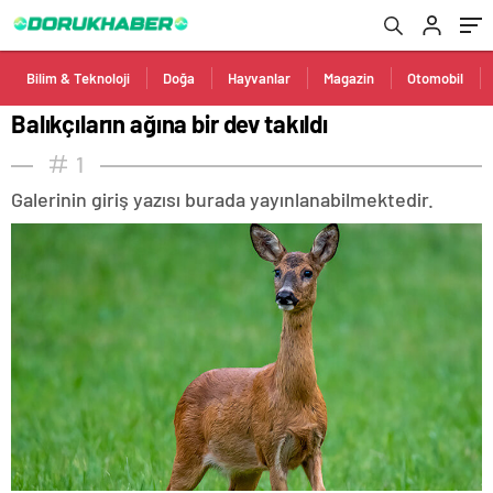
Bilim & Teknoloji
Doğa
Hayvanlar
Magazin
Otomobil
Balıkçıların ağına bir dev takıldı
1
Galerinin giriş yazısı burada yayınlanabilmektedir.