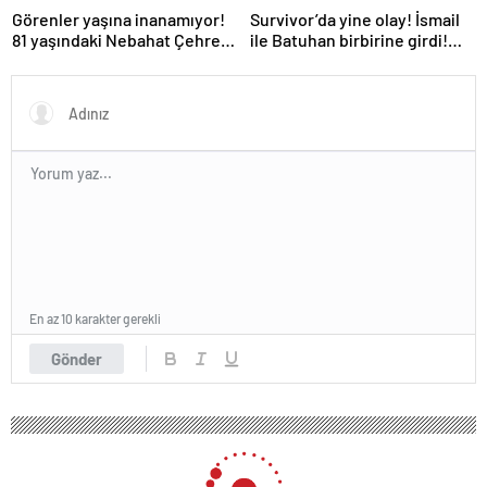
Survivor’da yine olay! İsmail
Görenler yaşına inanamıyor!
ile Batuhan birbirine girdi!
81 yaşındaki Nebahat Çehre
İşte verilen ceza
fiziğiyle gençlere taş çıkarttı
En az 10 karakter gerekli
Gönder