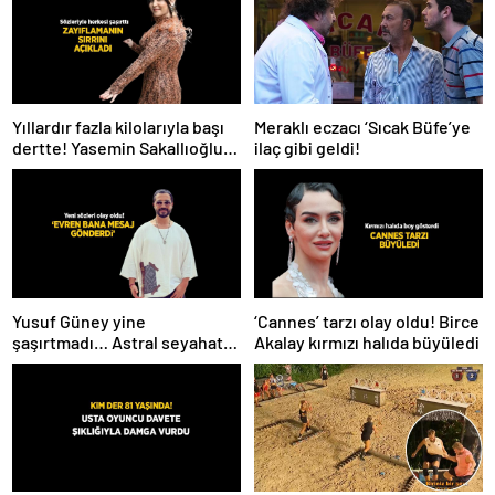
Meraklı eczacı ‘Sıcak Büfe’ye
Yıllardır fazla kilolarıyla başı
ilaç gibi geldi!
dertte! Yasemin Sakallıoğlu
zayıflamasının sırrını açıkladı
Yusuf Güney yine
‘Cannes’ tarzı olay oldu! Birce
şaşırtmadı… Astral seyahat
Akalay kırmızı halıda büyüledi
ve uzaylılardan sonra şimdi
de evren! ‘Bana mesaj
gönderdi’