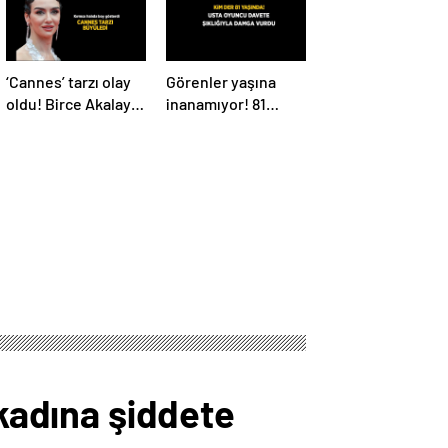
‘Cannes’ tarzı olay
Görenler yaşına
oldu! Birce Akalay
inanamıyor! 81
kırmızı halıda
yaşındaki Nebahat
büyüledi
Çehre fiziğiyle
gençlere taş
çıkarttı
 kadına şiddete