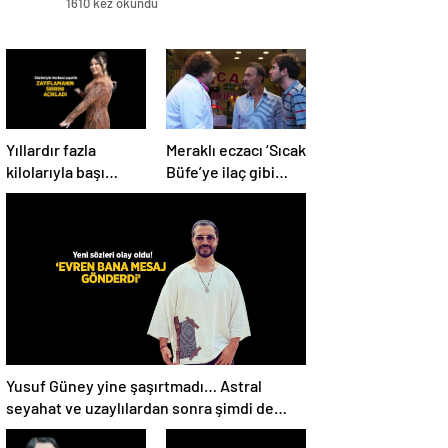
1610 kez okundu
Yıllardır fazla
Meraklı eczacı ‘Sıcak
kilolarıyla başı
Büfe’ye ilaç gibi
dertte! Yasemin
geldi!
Sakallıoğlu
zayıflamasının
sırrını açıkladı
Yusuf Güney yine şaşırtmadı… Astral
seyahat ve uzaylılardan sonra şimdi de
evren! ‘Bana mesaj gönderdi’