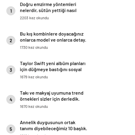
Doğru emzirme yöntemleri
nelerdir, sütün yettiği nasıl
1
anlaşılır?
2203 kez okundu
Bu kış kombinlere doyacağınız
onlarca model ve onlarca detay.
2
1730 kez okundu
Taylor Swift yeni albüm planları
için düğmeye bastığını sosyal
3
medyadan duyurdu!
1679 kez okundu
Takı ve makyaj uyumuna trend
örnekleri sizler için derledik.
4
1670 kez okundu
Annelik duygusunun ortak
tanımı diyebileceğimiz 10 başlık.
5