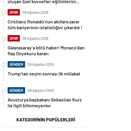
oluşan özel kuvvetler eğitimlerini
başlattı.
SPOR
09 Ağustos 2026
Cristiano Ronaldo’nun akıllara zarar
tüm kariyerinin istatistiğini çıkardık !
SPOR
09 Ağustos 2026
Galatasaray’a kötü haber! Monaco’dan
flaş Onyekuru kararı.
GÜNDEM
09 Ağustos 2026
Trump’tan seçim sonrası ilk mülakat
GÜNDEM
09 Ağustos 2026
Avusturya başbakanı Sebastian Kurz
ile ilgili bilinmeyenler
KATEGORİNİN POPÜLERLERİ