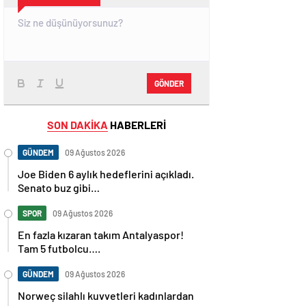
GÖNDER
SON DAKİKA
HABERLERİ
GÜNDEM
09 Ağustos 2026
Joe Biden 6 aylık hedeflerini açıkladı.
Senato buz gibi…
SPOR
09 Ağustos 2026
En fazla kızaran takım Antalyaspor!
Tam 5 futbolcu….
GÜNDEM
09 Ağustos 2026
Norweç silahlı kuvvetleri kadınlardan