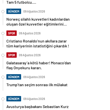
Tam 5 futbolcu….
GÜNDEM
09 Ağustos 2026
Norweç silahlı kuvvetleri kadınlardan
oluşan özel kuvvetler eğitimlerini
başlattı.
SPOR
09 Ağustos 2026
Cristiano Ronaldo’nun akıllara zarar
tüm kariyerinin istatistiğini çıkardık !
SPOR
09 Ağustos 2026
Galatasaray’a kötü haber! Monaco’dan
flaş Onyekuru kararı.
GÜNDEM
09 Ağustos 2026
Trump’tan seçim sonrası ilk mülakat
GÜNDEM
09 Ağustos 2026
Avusturya başbakanı Sebastian Kurz