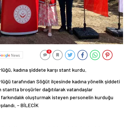
0
News
rlüğü, kadına şiddete karşı stant kurdu.
ürlüğü tarafından Söğüt ilçesinde kadına yönelik şiddeti
 stantta broşürler dağıtılarak vatandaşlar
a farkındalık oluşturmak isteyen personelin kurduğu
rşılandı. – BİLECİK