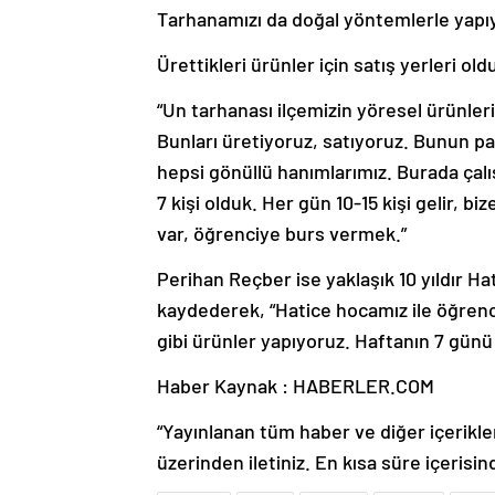
Tarhanamızı da doğal yöntemlerle yapıyo
Ürettikleri ürünler için satış yerleri o
“Un tarhanası ilçemizin yöresel ürünleri
Bunları üretiyoruz, satıyoruz. Bunun pa
hepsi gönüllü hanımlarımız. Burada çalış
7 kişi olduk. Her gün 10-15 kişi gelir, b
var, öğrenciye burs vermek.”
Perihan Reçber ise yaklaşık 10 yıldır Hat
kaydederek, “Hatice hocamız ile öğrenc
gibi ürünler yapıyoruz. Haftanın 7 günü g
Haber Kaynak : HABERLER.COM
“Yayınlanan tüm haber ve diğer içerikler i
üzerinden iletiniz. En kısa süre içerisin