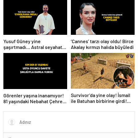
Yusuf Güney yine
‘Cannes’ tarzı olay oldu! Birce
şaşırtmadı… Astral seyahat
Akalay kırmızı halıda büyüledi
ve uzaylılardan sonra şimdi
de evren! ‘Bana mesaj
gönderdi’
Survivor’da yine olay! İsmail
Görenler yaşına inanamıyor!
ile Batuhan birbirine girdi!
81 yaşındaki Nebahat Çehre
İşte verilen ceza
fiziğiyle gençlere taş çıkarttı