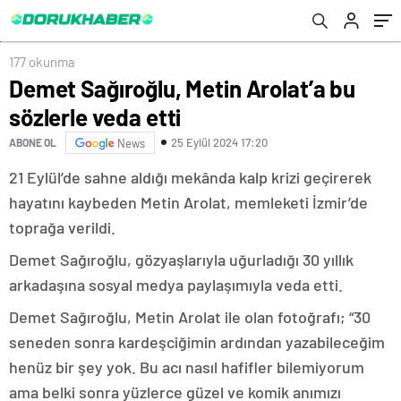
177 okunma
Demet Sağıroğlu, Metin Arolat’a bu
sözlerle veda etti
25 Eylül 2024 17:20
ABONE OL
News
21 Eylül’de sahne aldığı mekânda kalp krizi geçirerek
hayatını kaybeden Metin Arolat, memleketi İzmir’de
toprağa verildi.
Demet Sağıroğlu, gözyaşlarıyla uğurladığı 30 yıllık
arkadaşına sosyal medya paylaşımıyla veda etti.
Demet Sağıroğlu, Metin Arolat ile olan fotoğrafı; “30
seneden sonra kardeşciğimin ardından yazabileceğim
henüz bir şey yok. Bu acı nasıl hafifler bilemiyorum
ama belki sonra yüzlerce güzel ve komik anımızı