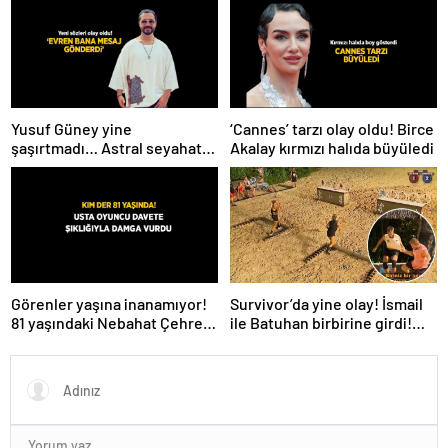
Yusuf Güney yine
‘Cannes’ tarzı olay oldu! Birce
şaşırtmadı… Astral seyahat
Akalay kırmızı halıda büyüledi
ve uzaylılardan sonra şimdi
de evren! ‘Bana mesaj
gönderdi’
Survivor’da yine olay! İsmail
Görenler yaşına inanamıyor!
ile Batuhan birbirine girdi!
81 yaşındaki Nebahat Çehre
İşte verilen ceza
fiziğiyle gençlere taş çıkarttı