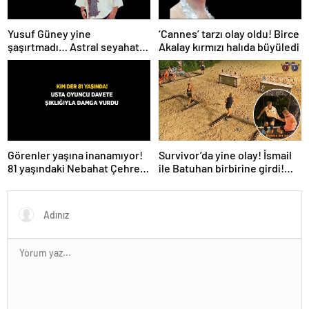
Yusuf Güney yine
‘Cannes’ tarzı olay oldu! Birce
şaşırtmadı… Astral seyahat
Akalay kırmızı halıda büyüledi
ve uzaylılardan sonra şimdi
de evren! ‘Bana mesaj
gönderdi’
Survivor’da yine olay! İsmail
Görenler yaşına inanamıyor!
ile Batuhan birbirine girdi!
81 yaşındaki Nebahat Çehre
İşte verilen ceza
fiziğiyle gençlere taş çıkarttı