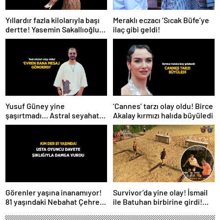
Meraklı eczacı ‘Sıcak Büfe’ye
Yıllardır fazla kilolarıyla başı
ilaç gibi geldi!
dertte! Yasemin Sakallıoğlu
zayıflamasının sırrını açıkladı
Yusuf Güney yine
‘Cannes’ tarzı olay oldu! Birce
şaşırtmadı… Astral seyahat
Akalay kırmızı halıda büyüledi
ve uzaylılardan sonra şimdi
de evren! ‘Bana mesaj
gönderdi’
Survivor’da yine olay! İsmail
Görenler yaşına inanamıyor!
ile Batuhan birbirine girdi!
81 yaşındaki Nebahat Çehre
İşte verilen ceza
fiziğiyle gençlere taş çıkarttı