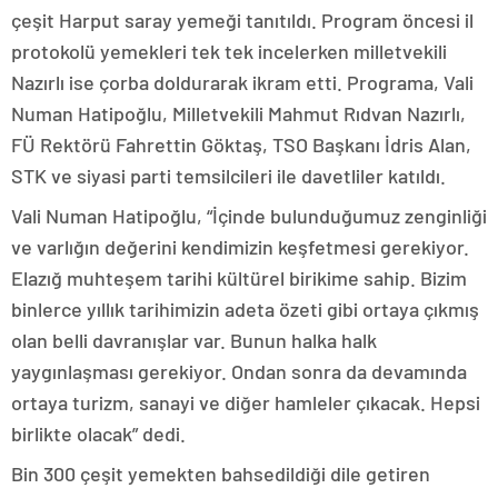
çeşit Harput saray yemeği tanıtıldı. Program öncesi il
protokolü yemekleri tek tek incelerken milletvekili
Nazırlı ise çorba doldurarak ikram etti. Programa, Vali
Numan Hatipoğlu, Milletvekili Mahmut Rıdvan Nazırlı,
FÜ Rektörü Fahrettin Göktaş, TSO Başkanı İdris Alan,
STK ve siyasi parti temsilcileri ile davetliler katıldı.
Vali Numan Hatipoğlu, “İçinde bulunduğumuz zenginliği
ve varlığın değerini kendimizin keşfetmesi gerekiyor.
Elazığ muhteşem tarihi kültürel birikime sahip. Bizim
binlerce yıllık tarihimizin adeta özeti gibi ortaya çıkmış
olan belli davranışlar var. Bunun halka halk
yaygınlaşması gerekiyor. Ondan sonra da devamında
ortaya turizm, sanayi ve diğer hamleler çıkacak. Hepsi
birlikte olacak” dedi.
Bin 300 çeşit yemekten bahsedildiği dile getiren