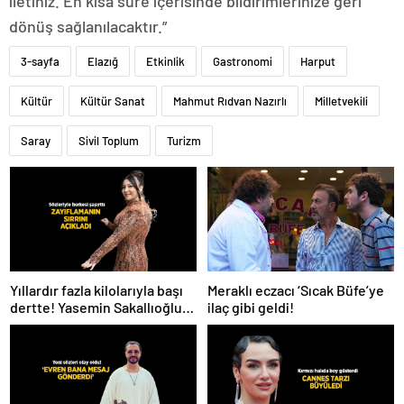
iletiniz. En kısa süre içerisinde bildirimlerinize geri
dönüş sağlanılacaktır.”
3-sayfa
Elazığ
Etkinlik
Gastronomi
Harput
Kültür
Kültür Sanat
Mahmut Rıdvan Nazırlı
Milletvekili
Saray
Sivil Toplum
Turizm
Meraklı eczacı ‘Sıcak Büfe’ye
Yıllardır fazla kilolarıyla başı
ilaç gibi geldi!
dertte! Yasemin Sakallıoğlu
zayıflamasının sırrını açıkladı