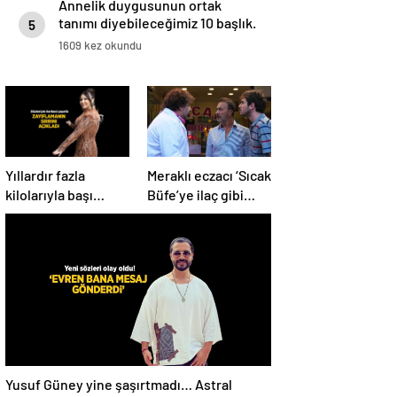
Annelik duygusunun ortak
tanımı diyebileceğimiz 10 başlık.
5
1609 kez okundu
Yıllardır fazla
Meraklı eczacı ‘Sıcak
kilolarıyla başı
Büfe’ye ilaç gibi
dertte! Yasemin
geldi!
Sakallıoğlu
zayıflamasının
sırrını açıkladı
Yusuf Güney yine şaşırtmadı… Astral