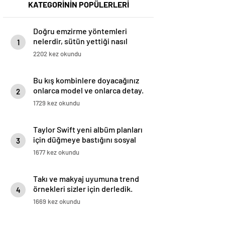
KATEGORİNİN POPÜLERLERİ
Doğru emzirme yöntemleri
nelerdir, sütün yettiği nasıl
1
anlaşılır?
2202 kez okundu
Bu kış kombinlere doyacağınız
onlarca model ve onlarca detay.
2
1729 kez okundu
Taylor Swift yeni albüm planları
için düğmeye bastığını sosyal
3
medyadan duyurdu!
1677 kez okundu
Takı ve makyaj uyumuna trend
örnekleri sizler için derledik.
4
1669 kez okundu