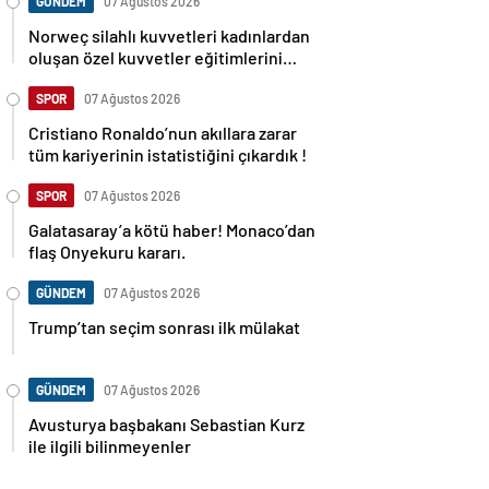
GÜNDEM
07 Ağustos 2026
Norweç silahlı kuvvetleri kadınlardan
oluşan özel kuvvetler eğitimlerini
başlattı.
SPOR
07 Ağustos 2026
Cristiano Ronaldo’nun akıllara zarar
tüm kariyerinin istatistiğini çıkardık !
SPOR
07 Ağustos 2026
Galatasaray’a kötü haber! Monaco’dan
flaş Onyekuru kararı.
GÜNDEM
07 Ağustos 2026
Trump’tan seçim sonrası ilk mülakat
GÜNDEM
07 Ağustos 2026
Avusturya başbakanı Sebastian Kurz
ile ilgili bilinmeyenler