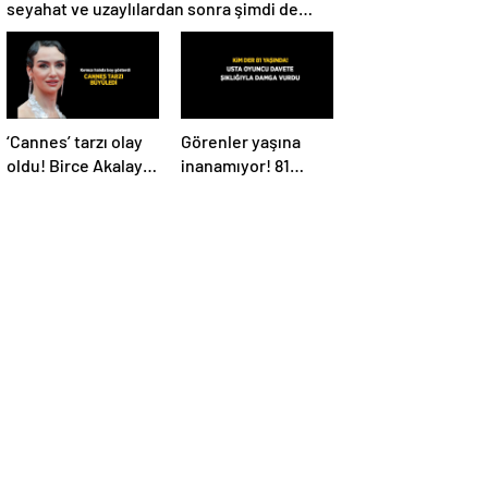
seyahat ve uzaylılardan sonra şimdi de
evren! ‘Bana mesaj gönderdi’
‘Cannes’ tarzı olay
Görenler yaşına
oldu! Birce Akalay
inanamıyor! 81
kırmızı halıda
yaşındaki Nebahat
büyüledi
Çehre fiziğiyle
gençlere taş
çıkarttı