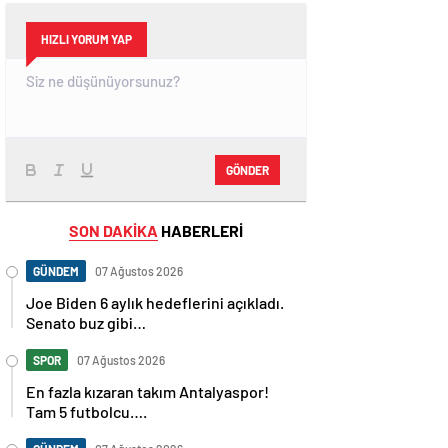
HIZLI YORUM YAP
GÖNDER
SON DAKİKA
HABERLERİ
GÜNDEM
07 Ağustos 2026
Joe Biden 6 aylık hedeflerini açıkladı.
Senato buz gibi…
SPOR
07 Ağustos 2026
En fazla kızaran takım Antalyaspor!
Tam 5 futbolcu….