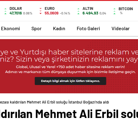
DOLAR
EURO
ALTIN
BITCOIN
47,7016
55,0609
6.494,93
%
0.06%
-0.14%
0,04
Ekonomi
Spor
Kadın
Foto Galeri
Videolar
ezası kaldırılan Mehmet Ali Erbil soluğu İstanbul Boğazı’nda aldı
ldırılan Mehmet Ali Erbil so