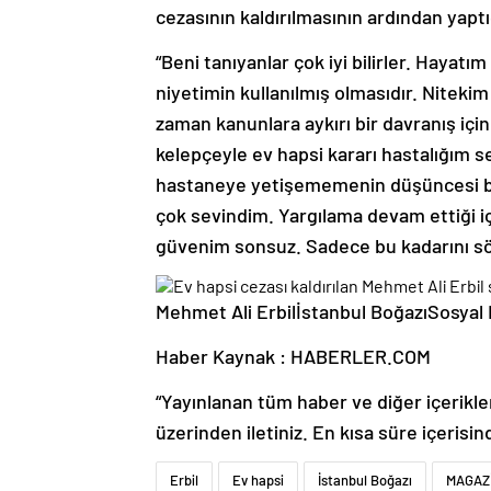
cezasının kaldırılmasının ardından yaptı
“Beni tanıyanlar çok iyi bilirler. Hayat
niyetimin kullanılmış olmasıdır. Niteki
zaman kanunlara aykırı bir davranış iç
kelepçeyle ev hapsi kararı hastalığım s
hastaneye yetişememenin düşüncesi bil
çok sevindim. Yargılama devam ettiği 
güvenim sonsuz. Sadece bu kadarını söy
Mehmet Ali Erbilİstanbul BoğazıSosy
Haber Kaynak : HABERLER.COM
“Yayınlanan tüm haber ve diğer içerikler i
üzerinden iletiniz. En kısa süre içerisin
Erbil
Ev hapsi
İstanbul Boğazı
MAGAZ