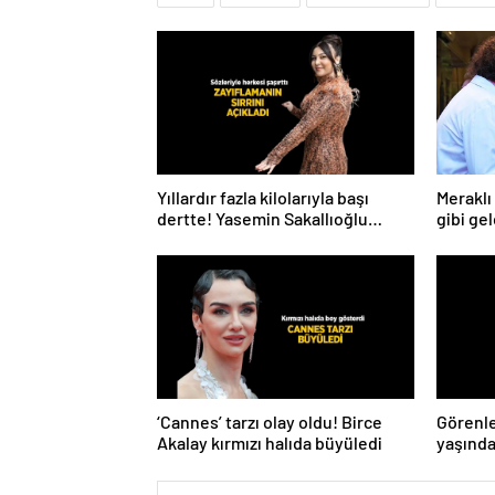
Yıllardır fazla kilolarıyla başı
Meraklı 
dertte! Yasemin Sakallıoğlu
gibi gel
zayıflamasının sırrını açıkladı
‘Cannes’ tarzı olay oldu! Birce
Görenle
Akalay kırmızı halıda büyüledi
yaşında
gençler