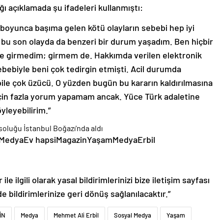
ğı açıklamada şu ifadeleri kullanmıştı:
ım boyunca başıma gelen kötü olayların sebebi hep iyi
m bu son olayda da benzeri bir durum yaşadım. Ben hiçbir
ine girmedim; girmem de. Hakkımda verilen elektronik
ebebiyle beni çok tedirgin etmişti. Acil durumda
e çok üzücü. O yüzden bugün bu kararın kaldırılmasına
için fazla yorum yapamam ancak. Yüce Türk adaletine
leyebilirim.”
al MedyaEv hapsiMagazinYaşamMedyaErbil
le ilgili olarak yasal bildirimlerinizi bize iletişim sayfası
de bildirimlerinize geri dönüş sağlanılacaktır.”
İN
Medya
Mehmet Ali Erbil
Sosyal Medya
Yaşam