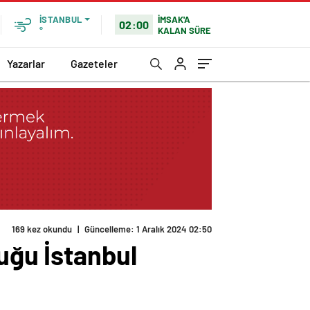
İMSAK'A
İSTANBUL
02:00
KALAN SÜRE
°
Yazarlar
Gazeteler
luğu İstanbul