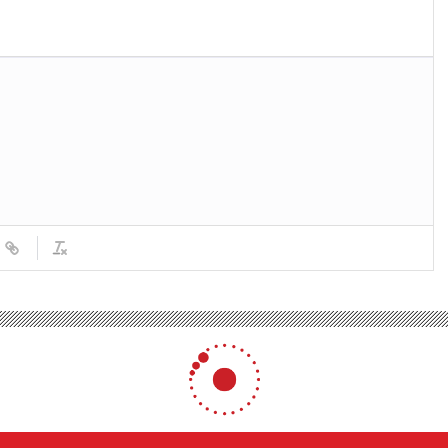
alini’den “intihar” itirafı
 “intihar” itirafı