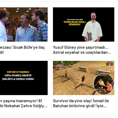
eczacı ‘Sıcak Büfe’ye ilaç
Yusuf Güney yine şaşırtmadı…
di!
Astral seyahat ve uzaylılardan
sonra şimdi de evren! ‘Bana
mesaj gönderdi’
r yaşına inanamıyor! 81
Survivor’da yine olay! İsmail ile
ki Nebahat Çehre fiziğiyle
Batuhan birbirine girdi! İşte
e taş çıkarttı
verilen ceza