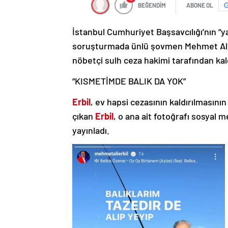
BEĞENDİM
ABONE OL
İstanbul Cumhuriyet Başsavcılığı’nın “y
soruşturmada ünlü şovmen Mehmet Ali Erb
nöbetçi sulh ceza hakimi tarafından kald
“KISMETİMDE BALIK DA YOK”
Erbil
, ev hapsi cezasının kaldırılmasını
çıkan
Erbil
, o ana ait fotoğrafı sosyal
yayınladı.