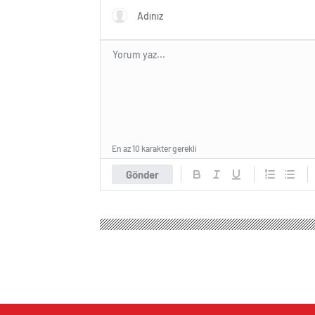
En az 10 karakter gerekli
Gönder
Doruk Haber
Magazin
Anne Çocuk
Zeynep Cas
Zeynep Casalini’den