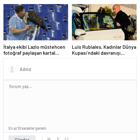
etmeyi planlıyor
şampiyonu oldu
İtalya ekibi Lazio müstehcen
Luis Rubiales, Kadınlar Dünya
fotoğraf paylaşan kartal
Kupası’ndaki davranışı
eğitmenini kovdu
nedeniyle cinsel saldırıdan
suçlu bulundu
En az 10 karakter gerekli
Gönder