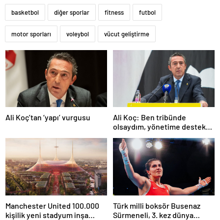
basketbol
diğer sporlar
fitness
futbol
motor sporları
voleybol
vücut geliştirme
Ali Koç’tan ‘yapı’ vurgusu
Ali Koç: Ben tribünde
olsaydım, yönetime destek
olurdum
Manchester United 100.000
Türk milli boksör Busenaz
kişilik yeni stadyum inşa
Sürmeneli, 3. kez dünya