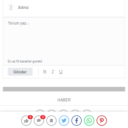
En az 10 karakter gerekli
Gönder
HABER
0
0
yangın algılama sistemleri