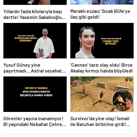
Meraklı eczacı ‘Sıcak Büfe’ye
Yıllardır fazla kilolarıyla başı
ilaç gibi geldi!
dertte! Yasemin Sakallıoğlu
zayıflamasının sırrını açıkladı
Yusuf Güney yine
‘Cannes’ tarzı olay oldu! Birce
şaşırtmadı… Astral seyahat
Akalay kırmızı halıda büyüledi
ve uzaylılardan sonra şimdi
de evren! ‘Bana mesaj
gönderdi’
Survivor’da yine olay! İsmail
Görenler yaşına inanamıyor!
ile Batuhan birbirine girdi!
81 yaşındaki Nebahat Çehre
İşte verilen ceza
fiziğiyle gençlere taş çıkarttı