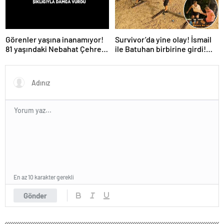
Survivor’da yine olay! İsmail
Görenler yaşına inanamıyor!
ile Batuhan birbirine girdi!
81 yaşındaki Nebahat Çehre
İşte verilen ceza
fiziğiyle gençlere taş çıkarttı
En az 10 karakter gerekli
Gönder