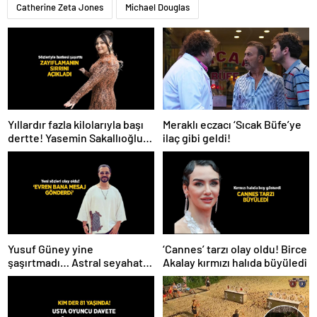
Catherine Zeta Jones
Michael Douglas
Meraklı eczacı ‘Sıcak Büfe’ye
Yıllardır fazla kilolarıyla başı
ilaç gibi geldi!
dertte! Yasemin Sakallıoğlu
zayıflamasının sırrını açıkladı
Yusuf Güney yine
‘Cannes’ tarzı olay oldu! Birce
şaşırtmadı… Astral seyahat
Akalay kırmızı halıda büyüledi
ve uzaylılardan sonra şimdi
de evren! ‘Bana mesaj
gönderdi’