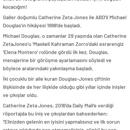
kocacığım!
Galler doğumlu Catherine Zeta Jones ile ABD’li Michael
Douglas’ın hikâyesi 1998’de başladı.
Michael Douglas, o zamanlar 29 yaşında olan Catherine
ZetaJones’u ‘Maskeli Kahraman Zorro’daki esrarengiz
‘Elena Montero’ rolünde gördü ilk kez. Douglas,
menajerine bir görüşme ayarlamasını söyledi ve
böylece aralarındaki yakınlaşma başladı.
İki çocuklu bir aile kuran Douglas-Jones çiftinin
ilişkisinde de her ilişkide olduğu gibi yıllar içinde inişler
ve çıkışlar oldu.
Catherine Zeta Jones, 2016’da Daily Mail’e verdiği
röportajda bu iniş ve çıkışlardan bahsederken;
“Elinizden gelenin en iyisini yapmalısınız ve ilk sorun
ortaya çıktığında pes etmemelisiniz, çünkü bu son