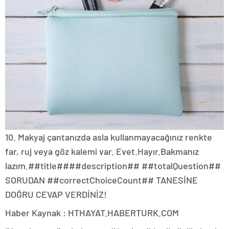
10. Makyaj çantanızda asla kullanmayacağınız renkte
far, ruj veya göz kalemi var.
Evet.
Hayır.
Bakmanız
lazım.
##title##
##description## ##totalQuestion##
SORUDAN ##correctChoiceCount## TANESİNE
DOĞRU CEVAP VERDİNİZ!
Haber Kaynak : HTHAYAT.HABERTURK.COM