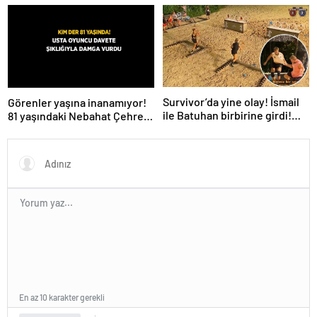
ve uzaylılardan sonra şimdi
de evren! ‘Bana mesaj
gönderdi’
Survivor’da yine olay! İsmail
Görenler yaşına inanamıyor!
ile Batuhan birbirine girdi!
81 yaşındaki Nebahat Çehre
İşte verilen ceza
fiziğiyle gençlere taş çıkarttı
En az 10 karakter gerekli