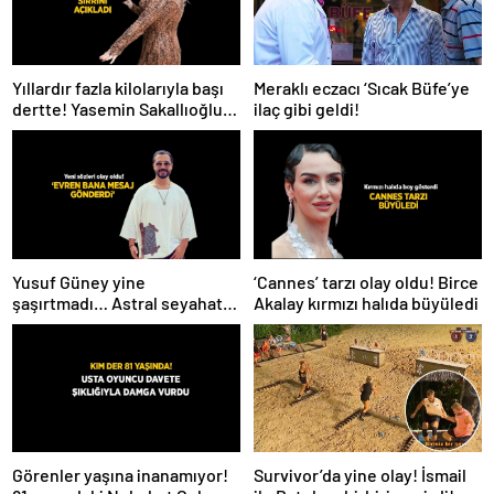
Meraklı eczacı ‘Sıcak Büfe’ye
Yıllardır fazla kilolarıyla başı
ilaç gibi geldi!
dertte! Yasemin Sakallıoğlu
zayıflamasının sırrını açıkladı
Yusuf Güney yine
‘Cannes’ tarzı olay oldu! Birce
şaşırtmadı… Astral seyahat
Akalay kırmızı halıda büyüledi
ve uzaylılardan sonra şimdi
de evren! ‘Bana mesaj
gönderdi’
Survivor’da yine olay! İsmail
Görenler yaşına inanamıyor!