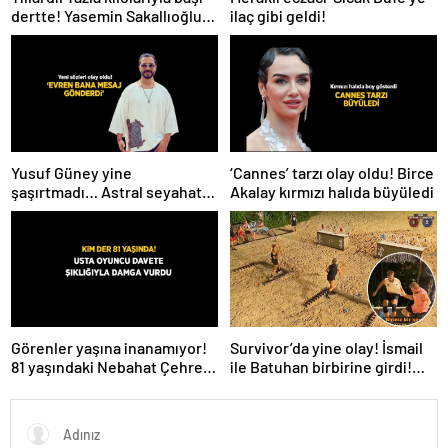
ilaç gibi geldi!
dertte! Yasemin Sakallıoğlu
zayıflamasının sırrını açıkladı
Yusuf Güney yine
‘Cannes’ tarzı olay oldu! Birce
şaşırtmadı… Astral seyahat
Akalay kırmızı halıda büyüledi
ve uzaylılardan sonra şimdi
de evren! ‘Bana mesaj
gönderdi’
Survivor’da yine olay! İsmail
Görenler yaşına inanamıyor!
ile Batuhan birbirine girdi!
81 yaşındaki Nebahat Çehre
İşte verilen ceza
fiziğiyle gençlere taş çıkarttı