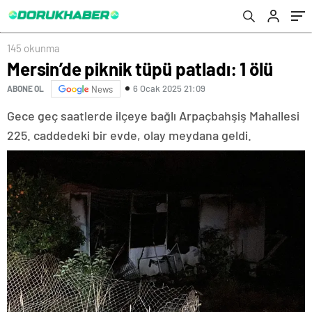
145 okunma
Mersin’de piknik tüpü patladı: 1 ölü
6 Ocak 2025 21:09
ABONE OL
News
Gece geç saatlerde ilçeye bağlı Arpaçbahşiş Mahallesi
225. caddedeki bir evde, olay meydana geldi.