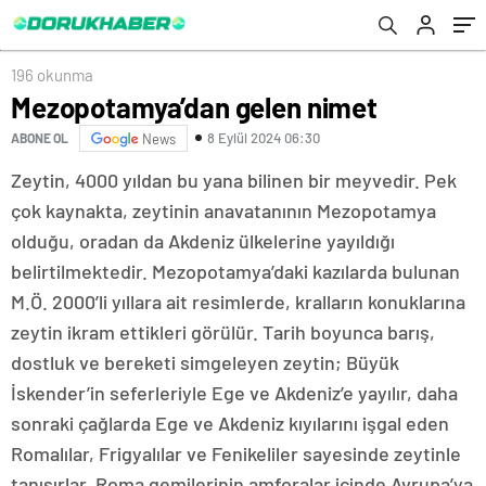
196 okunma
Mezopotamya’dan gelen nimet
8 Eylül 2024 06:30
ABONE OL
News
Zeytin, 4000 yıldan bu yana bilinen bir meyvedir. Pek
çok kaynakta, zeytinin anavatanının Mezopotamya
olduğu, oradan da Akdeniz ülkelerine yayıldığı
belirtilmektedir. Mezopotamya’daki kazılarda bulunan
M.Ö. 2000’li yıllara ait resimlerde, kralların konuklarına
zeytin ikram ettikleri görülür. Tarih boyunca barış,
dostluk ve bereketi simgeleyen zeytin; Büyük
İskender’in seferleriyle Ege ve Akdeniz’e yayılır, daha
sonraki çağlarda Ege ve Akdeniz kıyılarını işgal eden
Romalılar, Frigyalılar ve Fenikeliler sayesinde zeytinle
tanışırlar. Roma gemilerinin amforalar içinde Avrupa’ya