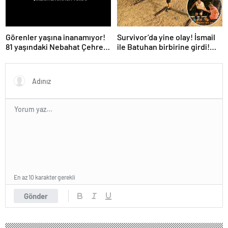
Survivor’da yine olay! İsmail
Görenler yaşına inanamıyor!
ile Batuhan birbirine girdi!
81 yaşındaki Nebahat Çehre
İşte verilen ceza
fiziğiyle gençlere taş çıkarttı
En az 10 karakter gerekli
Gönder