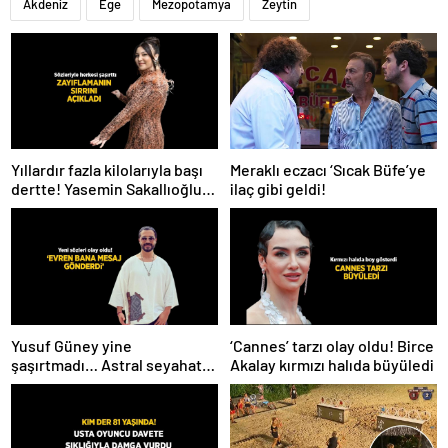
Akdeniz
Ege
Mezopotamya
Zeytin
Meraklı eczacı ‘Sıcak Büfe’ye
Yıllardır fazla kilolarıyla başı
ilaç gibi geldi!
dertte! Yasemin Sakallıoğlu
zayıflamasının sırrını açıkladı
Yusuf Güney yine
‘Cannes’ tarzı olay oldu! Birce
şaşırtmadı… Astral seyahat
Akalay kırmızı halıda büyüledi
ve uzaylılardan sonra şimdi
de evren! ‘Bana mesaj
gönderdi’