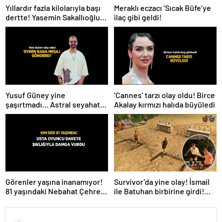
Meraklı eczacı ‘Sıcak Büfe’ye
Yıllardır fazla kilolarıyla başı
ilaç gibi geldi!
dertte! Yasemin Sakallıoğlu
zayıflamasının sırrını açıkladı
Yusuf Güney yine
‘Cannes’ tarzı olay oldu! Birce
şaşırtmadı… Astral seyahat
Akalay kırmızı halıda büyüledi
ve uzaylılardan sonra şimdi
de evren! ‘Bana mesaj
gönderdi’
Survivor’da yine olay! İsmail
Görenler yaşına inanamıyor!
ile Batuhan birbirine girdi!
81 yaşındaki Nebahat Çehre
İşte verilen ceza
fiziğiyle gençlere taş çıkarttı