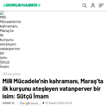
Sütçü İmam
139 okunma
Milli Mücadele’nin kahramanı, Maraş’ta
ilk kurşunu ateşleyen vatanperver bir
isim: Sütçü İmam
27 Kasım 2024 14:51
ABONE OL
News