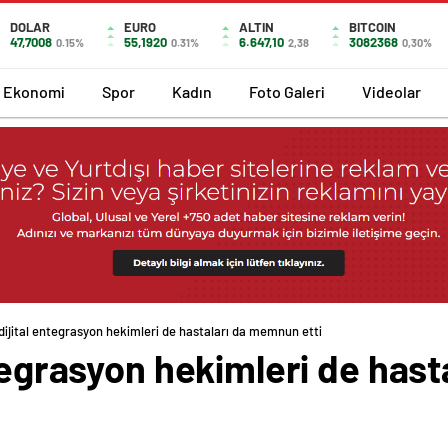
DOLAR
EURO
ALTIN
BITCOIN
47,7008
55,1920
6.647,10
3082368
0.15%
0.31%
2,38
0,30%
Ekonomi
Spor
Kadın
Foto Galeri
Videolar
dijital entegrasyon hekimleri de hastaları da memnun etti
ntegrasyon hekimleri de ha