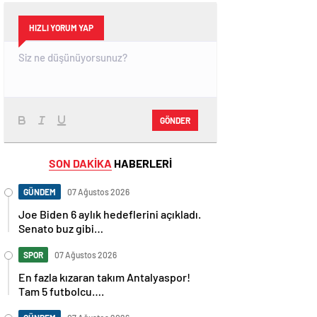
HIZLI YORUM YAP
GÖNDER
SON DAKİKA
HABERLERİ
GÜNDEM
07 Ağustos 2026
Joe Biden 6 aylık hedeflerini açıkladı.
Senato buz gibi…
SPOR
07 Ağustos 2026
En fazla kızaran takım Antalyaspor!
Tam 5 futbolcu….