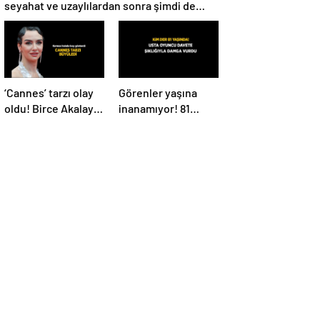
seyahat ve uzaylılardan sonra şimdi de
evren! ‘Bana mesaj gönderdi’
‘Cannes’ tarzı olay
Görenler yaşına
oldu! Birce Akalay
inanamıyor! 81
kırmızı halıda
yaşındaki Nebahat
büyüledi
Çehre fiziğiyle
gençlere taş
çıkarttı