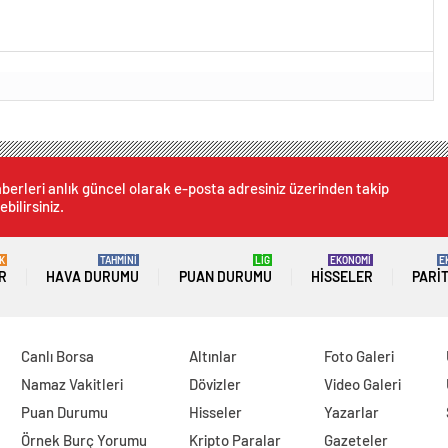
berleri anlık güncel olarak e-posta adresiniz üzerinden takip
ebilirsiniz.
K
TAHMİNİ
LİG
EKONOMİ
E
R
HAVA DURUMU
PUAN DURUMU
HISSELER
PARI
Canlı Borsa
Altınlar
Foto Galeri
Namaz Vakitleri
Dövizler
Video Galeri
Puan Durumu
Hisseler
Yazarlar
Örnek Burç Yorumu
Kripto Paralar
Gazeteler