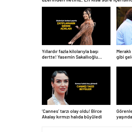
Yıllardır fazla kilolarıyla başı
Meraklı 
dertte! Yasemin Sakallıoğlu
gibi gel
zayıflamasının sırrını açıkladı
‘Cannes’ tarzı olay oldu! Birce
Görenle
Akalay kırmızı halıda büyüledi
yaşında
gençler