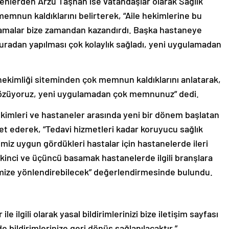
lenlerden Arzu Taşhan ise vatandaşlar olarak Sağlık
emnun kaldıklarını belirterek, “Aile hekimlerine bu
gulamalar bize zamandan kazandırdı. Başka hastaneye
buradan yapılması çok kolaylık sağladı, yeni uygulamadan
ekimliği siteminden çok memnun kaldıklarını anlatarak,
la çözüyoruz, yeni uygulamadan çok memnunuz” dedi.
hekimleri ve hastaneler arasında yeni bir dönem başlatan
et ederek, “Tedavi hizmetleri kadar koruyucu sağlık
imiz uygun gördükleri hastalar için hastanelerde ileri
 ikinci ve üçüncü basamak hastanelerde ilgili branşlara
mize yönlendirebilecek” değerlendirmesinde bulundu.
le ilgili olarak yasal bildirimlerinizi bize iletişim sayfası
de bildirimlerinize geri dönüş sağlanılacaktır.”