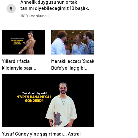
Annelik duygusunun ortak
tanımı diyebileceğimiz 10 başlık.
5
1610 kez okundu
Yıllardır fazla
Meraklı eczacı ‘Sıcak
kilolarıyla başı
Büfe’ye ilaç gibi
dertte! Yasemin
geldi!
Sakallıoğlu
zayıflamasının
sırrını açıkladı
Yusuf Güney yine şaşırtmadı… Astral