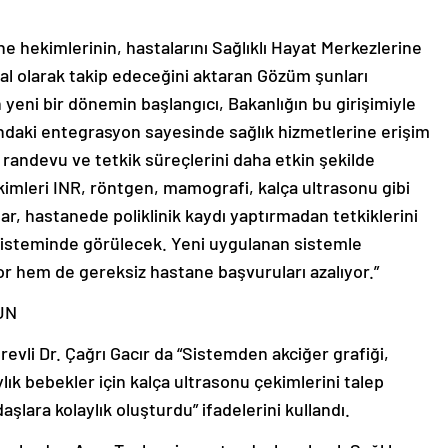
e hekimlerinin, hastalarını Sağlıklı Hayat Merkezlerine
ital olarak takip edeceğini aktaran Gözüm şunları
 yeni bir dönemin başlangıcı, Bakanlığın bu girişimiyle
ındaki entegrasyon sayesinde sağlık hizmetlerine erişim
, randevu ve tetkik süreçlerini daha etkin şekilde
kimleri INR, röntgen, mamografi, kalça ultrasonu gibi
ar, hastanede poliklinik kaydı yaptırmadan tetkiklerini
 sisteminde görülecek. Yeni uygulanan sistemle
 hem de gereksiz hastane başvuruları azalıyor.”
UN
revli Dr. Çağrı Gacır da “Sistemden akciğer grafiği,
ylık bebekler için kalça ultrasonu çekimlerini talep
şlara kolaylık oluşturdu” ifadelerini kullandı.