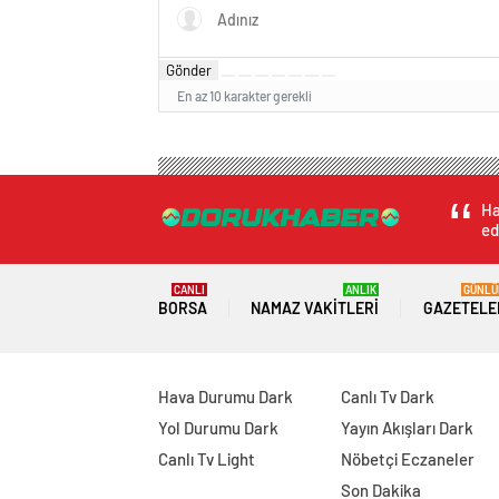
Gönder
En az 10 karakter gerekli
Ha
ed
CANLI
ANLIK
GÜNLÜ
BORSA
NAMAZ VAKITLERI
GAZETELE
Hava Durumu Dark
Canlı Tv Dark
Yol Durumu Dark
Yayın Akışları Dark
Canlı Tv Light
Nöbetçi Eczaneler
Son Dakika