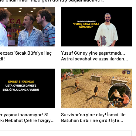
eczacı ‘Sıcak Büfe’ye ilaç
Yusuf Güney yine şaşırtmadı…
di!
Astral seyahat ve uzaylılardan
sonra şimdi de evren! ‘Bana
mesaj gönderdi’
r yaşına inanamıyor! 81
Survivor’da yine olay! İsmail ile
ki Nebahat Çehre fiziğiyle
Batuhan birbirine girdi! İşte
e taş çıkarttı
verilen ceza