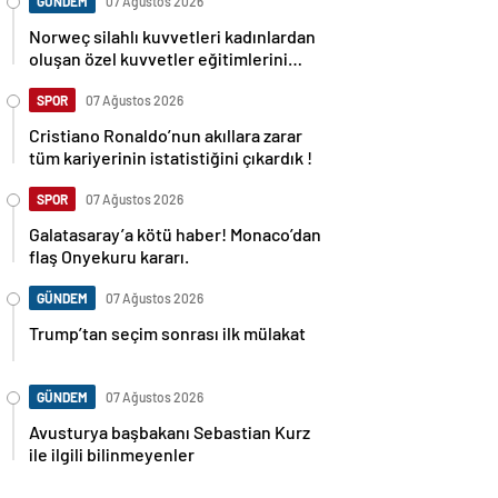
GÜNDEM
07 Ağustos 2026
Norweç silahlı kuvvetleri kadınlardan
oluşan özel kuvvetler eğitimlerini
başlattı.
SPOR
07 Ağustos 2026
Cristiano Ronaldo’nun akıllara zarar
tüm kariyerinin istatistiğini çıkardık !
SPOR
07 Ağustos 2026
Galatasaray’a kötü haber! Monaco’dan
flaş Onyekuru kararı.
GÜNDEM
07 Ağustos 2026
Trump’tan seçim sonrası ilk mülakat
GÜNDEM
07 Ağustos 2026
Avusturya başbakanı Sebastian Kurz
ile ilgili bilinmeyenler