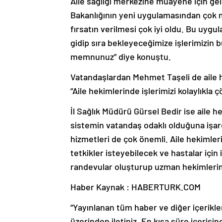
Aile sağlığı merkezine muayene için ge
Bakanlığının yeni uygulamasından çok m
fırsatın verilmesi çok iyi oldu. Bu uy
gidip sıra bekleyeceğimize işlerimizin 
memnunuz” diye konuştu.
Vatandaşlardan Mehmet Taşeli de aile h
“Aile hekimlerinde işlerimizi kolaylık
İl Sağlık Müdürü Gürsel Bedir ise aile 
sistemin vatandaş odaklı olduğuna işar
hizmetleri de çok önemli. Aile hekimler
tetkikler isteyebilecek ve hastalar için
randevular oluşturup uzman hekimleri
Haber Kaynak : HABERTURK.COM
“Yayınlanan tüm haber ve diğer içerikler i
üzerinden iletiniz. En kısa süre içerisin