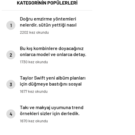
KATEGORİNİN POPÜLERLERİ
Doğru emzirme yöntemleri
nelerdir, sütün yettiği nasıl
1
anlaşılır?
2202 kez okundu
Bu kış kombinlere doyacağınız
onlarca model ve onlarca detay.
2
1730 kez okundu
Taylor Swift yeni albüm planları
için düğmeye bastığını sosyal
3
medyadan duyurdu!
1677 kez okundu
Takı ve makyaj uyumuna trend
örnekleri sizler için derledik.
4
1670 kez okundu