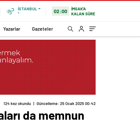
İMSAK'A
İSTANBUL
02:00
KALAN SÜRE
°
Yazarlar
Gazeteler
124 kez okundu
|
Güncelleme: 25 Ocak 2025 00:42
staları da memnun