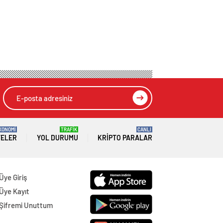
KONOMİ
TRAFİK
CANLI
TELER
YOL DURUMU
KRIPTO PARALAR
Üye Giriş
Üye Kayıt
Şifremi Unuttum