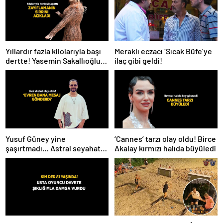
Meraklı eczacı ‘Sıcak Büfe’ye
Yıllardır fazla kilolarıyla başı
ilaç gibi geldi!
dertte! Yasemin Sakallıoğlu
zayıflamasının sırrını açıkladı
Yusuf Güney yine
‘Cannes’ tarzı olay oldu! Birce
şaşırtmadı… Astral seyahat
Akalay kırmızı halıda büyüledi
ve uzaylılardan sonra şimdi
de evren! ‘Bana mesaj
gönderdi’