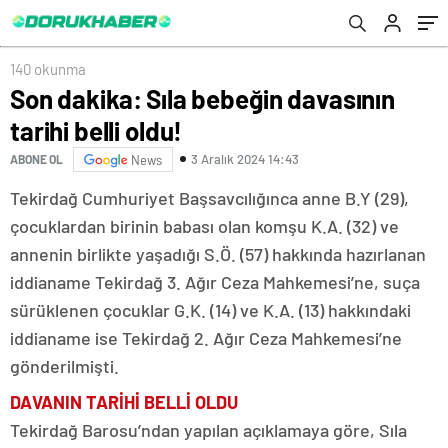
140 okunma
Son dakika: Sıla bebeğin davasının
tarihi belli oldu!
3 Aralık 2024 14:43
ABONE OL
News
Tekirdağ Cumhuriyet Başsavcılığınca anne B.Y (29),
çocuklardan birinin babası olan komşu K.A. (32) ve
annenin birlikte yaşadığı S.Ö. (57) hakkında hazırlanan
iddianame Tekirdağ 3. Ağır Ceza Mahkemesi’ne, suça
sürüklenen çocuklar G.K. (14) ve K.A. (13) hakkındaki
iddianame ise Tekirdağ 2. Ağır Ceza Mahkemesi’ne
gönderilmişti.
DAVANIN TARİHİ BELLİ OLDU
Tekirdağ Barosu’ndan yapılan açıklamaya göre, Sıla