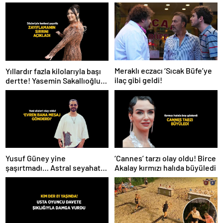
Meraklı eczacı ‘Sıcak Büfe’ye
Yıllardır fazla kilolarıyla başı
ilaç gibi geldi!
dertte! Yasemin Sakallıoğlu
zayıflamasının sırrını açıkladı
Yusuf Güney yine
‘Cannes’ tarzı olay oldu! Birce
şaşırtmadı… Astral seyahat
Akalay kırmızı halıda büyüledi
ve uzaylılardan sonra şimdi
de evren! ‘Bana mesaj
gönderdi’