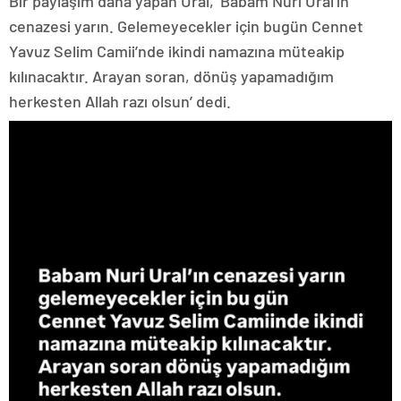
Bir paylaşım daha yapan Ural, ‘Babam Nuri Ural’ın
cenazesi yarın. Gelemeyecekler için bugün Cennet
Yavuz Selim Camii’nde ikindi namazına müteakip
kılınacaktır. Arayan soran, dönüş yapamadığım
herkesten Allah razı olsun’ dedi.