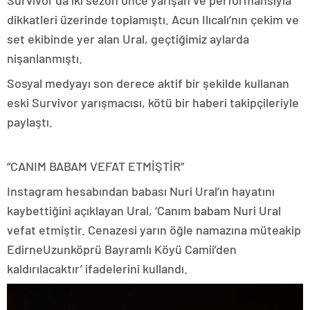
Survivor’da iki sezon önce yarışan ve performansıyla
dikkatleri üzerinde toplamıştı. Acun Ilıcalı’nın çekim ve
set ekibinde yer alan Ural, geçtiğimiz aylarda
nişanlanmıştı.
Sosyal medyayı son derece aktif bir şekilde kullanan
eski Survivor yarışmacısı, kötü bir haberi takipçileriyle
paylaştı.
“CANIM BABAM VEFAT ETMİŞTİR”
Instagram hesabından babası Nuri Ural’ın hayatını
kaybettiğini açıklayan Ural, ‘Canım babam Nuri Ural
vefat etmiştir. Cenazesi yarın öğle namazına müteakip
EdirneUzunköprü Bayramlı Köyü Camii’den
kaldırılacaktır’ ifadelerini kullandı.