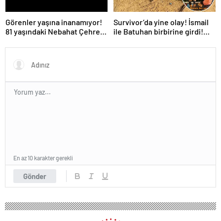
Survivor’da yine olay! İsmail
Görenler yaşına inanamıyor!
ile Batuhan birbirine girdi!
81 yaşındaki Nebahat Çehre
İşte verilen ceza
fiziğiyle gençlere taş çıkarttı
En az 10 karakter gerekli
Gönder